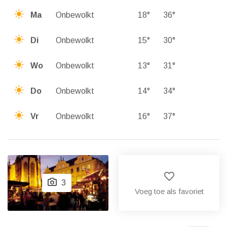
Ma
Onbewolkt
18°
36°
Di
Onbewolkt
15°
30°
Wo
Onbewolkt
13°
31°
Do
Onbewolkt
14°
34°
Vr
Onbewolkt
16°
37°
favorite_border
3
Voeg toe als favoriet