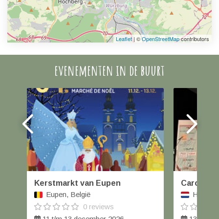
Leaflet
| ©
OpenStreetMap
contributors
evenementen in de buurt
Kerstmarkt van Eupen
Carolus W
Eupen, België
Helmond
0 reviews
11 t/m 13 december 2026
13 decem