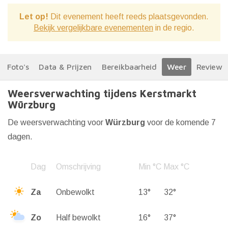
Let op!
Dit evenement heeft reeds plaatsgevonden.
Bekijk vergelijkbare evenementen
in de regio.
Foto's
Data & Prijzen
Bereikbaarheid
Weer
Reviews
Weersverwachting tijdens Kerstmarkt
Würzburg
De weersverwachting voor
Würzburg
voor de komende 7
dagen.
Dag
Omschrijving
Min °C
Max °C
Za
Onbewolkt
13°
32°
Zo
Half bewolkt
16°
37°