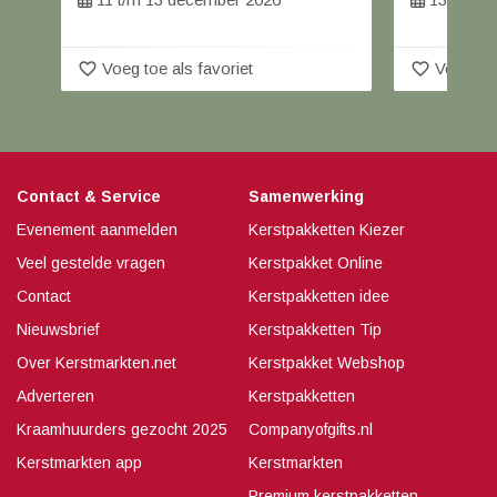
favorite_border
favorite_border
Voeg toe als favoriet
Voeg toe
Contact & Service
Samenwerking
Evenement aanmelden
Kerstpakketten Kiezer
Veel gestelde vragen
Kerstpakket Online
Contact
Kerstpakketten idee
Nieuwsbrief
Kerstpakketten Tip
Over Kerstmarkten.net
Kerstpakket Webshop
Adverteren
Kerstpakketten
Kraamhuurders gezocht 2025
Companyofgifts.nl
Kerstmarkten app
Kerstmarkten
Premium kerstpakketten