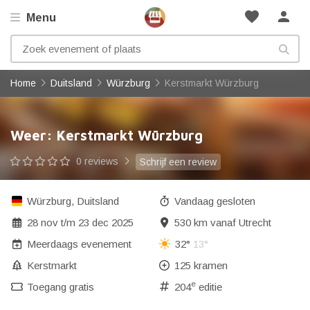
favorite
person
Menu
Home
Duitsland
Würzburg
Kerstmarkt Würzburg
Weer: Kerstmarkt Würzburg
0 reviews
Schrijf een review
Würzburg
,
Duitsland
Vandaag gesloten
28 nov
t/m
23 dec 2025
530 km vanaf Utrecht
Meerdaags evenement
32°
13°
Kerstmarkt
125 kramen
e
Toegang gratis
204
editie