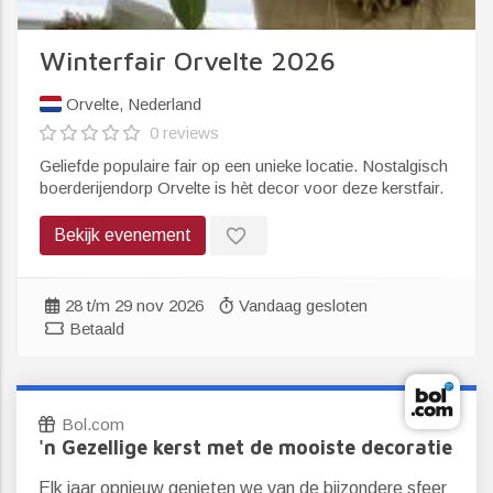
Winterfair Orvelte 2026
Orvelte, Nederland
0 reviews
Geliefde populaire fair op een unieke locatie. Nostalgisch
boerderijendorp Orvelte is hèt decor voor deze kerstfair.
favorite_border
Bekijk evenement
28 t/m 29 nov 2026
Vandaag gesloten
Betaald
Bol.com
'n Gezellige kerst met de mooiste decoratie
Elk jaar opnieuw genieten we van de bijzondere sfeer