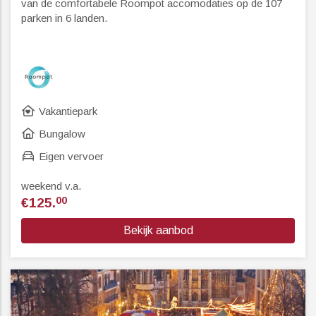
van de comfortabele
Roompot accomodaties
op de 107
parken in 6 landen.
Vakantiepark
Bungalow
Eigen vervoer
weekend v.a.
00
€125.
Bekijk aanbod