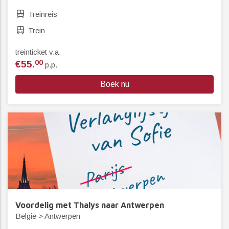
Treinreis
Trein
treinticket v.a.
00
€55.
p.p.
Boek nu
Voordelig met Thalys naar Antwerpen
België > Antwerpen