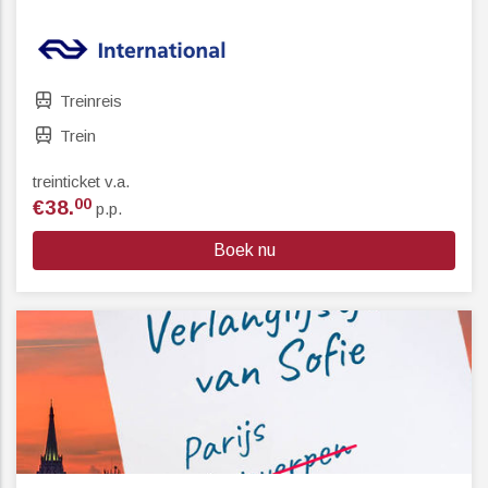
Treinreis
Trein
treinticket v.a.
00
€38.
p.p.
Boek nu