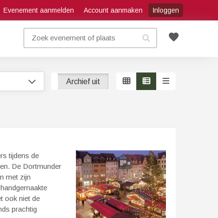
Evenement aanmelden
Account aanmaken
Inloggen
favorite
Archief aan
Archief uit
s tijdens de
iten. De Dortmunder
n met zijn
an handgemaakte
t ook niet de
nds prachtig