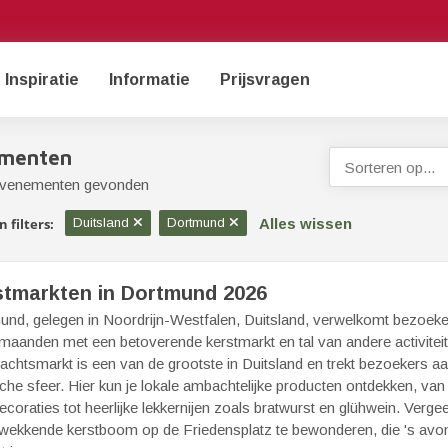
Inspiratie
Informatie
Prijsvragen
menten
Sorteren op...
evenementen gevonden
Alles wissen
 filters:
Duitsland
Dortmund
stmarkten in Dortmund 2026
nd, gelegen in Noordrijn-Westfalen, Duitsland, verwelkomt bezoeker
maanden met een betoverende kerstmarkt en tal van andere activite
chtsmarkt is een van de grootste in Duitsland en trekt bezoekers aa
he sfeer. Hier kun je lokale ambachtelijke producten ontdekken, v
ecoraties tot heerlijke lekkernijen zoals bratwurst en glühwein. Vergee
kwekkende kerstboom op de Friedensplatz te bewonderen, die 's avo