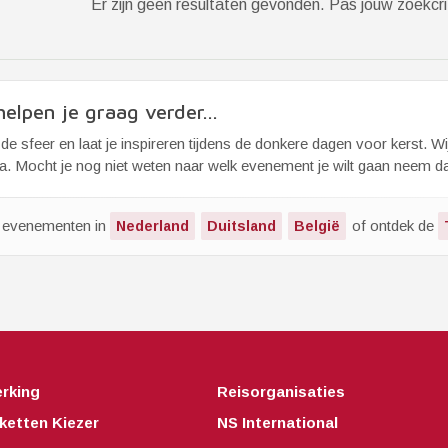
Er zijn geen resultaten gevonden. Pas jouw zoekcri
elpen je graag verder...
de sfeer en laat je inspireren tijdens de donkere dagen voor kerst. W
. Mocht je nog niet weten naar welk evenement je wilt gaan neem dan 
k evenementen in
of ontdek de
Nederland
Duitsland
België
rking
Reisorganisaties
ketten Kiezer
NS International