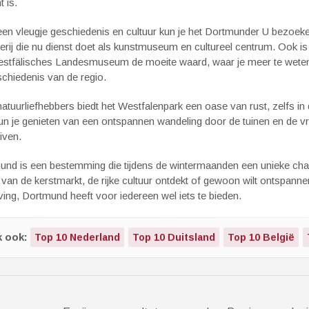
t is.
een vleugje geschiedenis en cultuur kun je het Dortmunder U bezoek
rij die nu dienst doet als kunstmuseum en cultureel centrum. Ook i
estfälisches Landesmuseum de moeite waard, waar je meer te wete
chiedenis van de regio.
atuurliefhebbers biedt het Westfalenpark een oase van rust, zelfs i
un je genieten van een ontspannen wandeling door de tuinen en de vr
iven.
und is een bestemming die tijdens de wintermaanden een unieke char
 van de kerstmarkt, de rijke cultuur ontdekt of gewoon wilt ontspanne
ng, Dortmund heeft voor iedereen wel iets te bieden.
k ook:
Top 10 Nederland
Top 10 Duitsland
Top 10 België