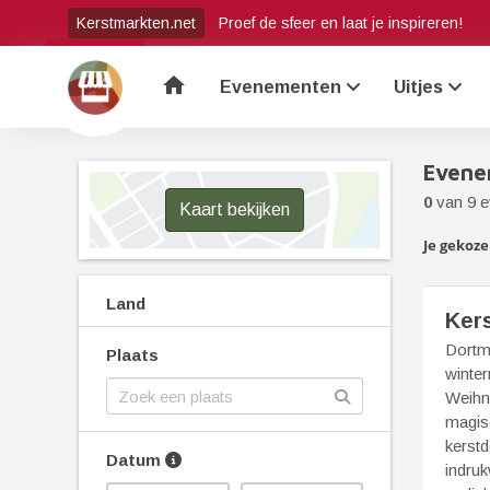
Kerstmarkten.net
Proef de sfeer en laat je inspireren!
home
Evenementen
Uitjes
Evene
0
van 9 
Kaart bekijken
Je gekozen
Land
Ker
Dortmu
Plaats
winter
Weihna
magisc
kerstd
Datum
indru