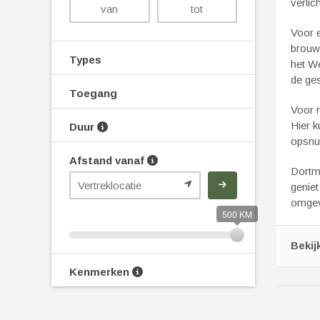
verlich
Voor 
brouwe
Types
het W
de ges
Toegang
Voor n
Hier k
Duur
opsnu
Afstand vanaf
Dortm
geniet
omgevi
500 KM
Bekij
Kenmerken