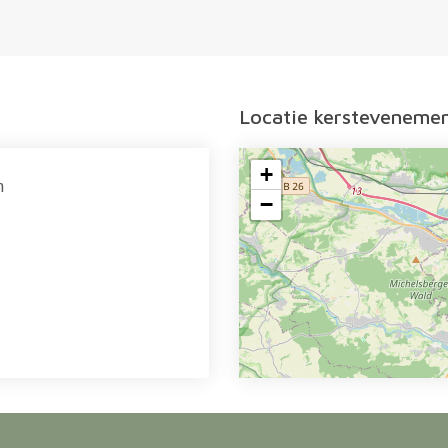
Locatie kersteveneme
+
n
−