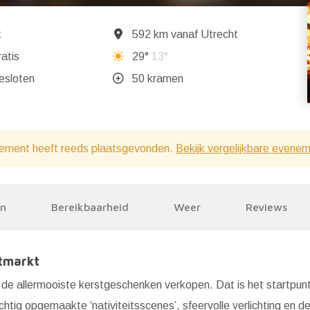
t
592 km vanaf Utrecht
atis
29°
13°
ndaag gesloten
50 kramen
ement heeft reeds plaatsgevonden.
Bekijk vergelijkbare evene
en
Bereikbaarheid
Weer
Reviews
stmarkt
e allermooiste kerstgeschenken verkopen. Dat is het startpun
tig opgemaakte ‘nativiteitsscenes’, sfeervolle verlichting en d