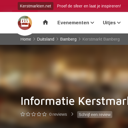
Kerstmarkten.net
Proef de sfeer en laat je inspireren!
home
Evenementen
Uitjes
Home
Duitsland
Bamberg
Kerstmarkt Bamberg
Informatie Kerstma
0 reviews
Schrijf een review