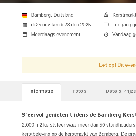
Bamberg
,
Duitsland
Kerstmark
di 25 nov
t/m
di 23 dec 2025
Toegang gr
Meerdaags evenement
Va
Let op!
Dit even
Informatie
Foto's
Data & Prijz
Sfeervol genieten tijdens de Bamberg Ker
2.000 m2 kerstsfeer waar meer dan 50 standhouders d
kerstbeleving op de kerstmarkt van Bamberg. De prach