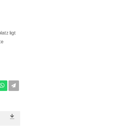
atz ligt
te