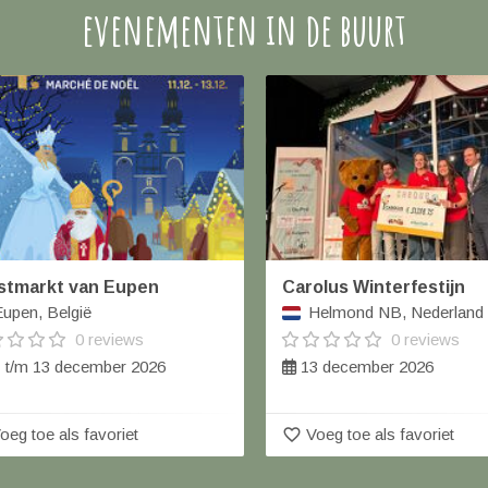
evenementen in de buurt
stmarkt van Eupen
Carolus Winterfestijn
upen, België
Helmond NB, Nederland
0 reviews
0 reviews
 t/m 13 december 2026
13 december 2026
favorite_border
oeg toe als favoriet
Voeg toe als favoriet