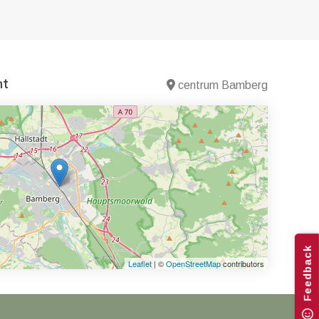
nt
centrum Bamberg
Feedback
Leaflet
| ©
OpenStreetMap
contributors