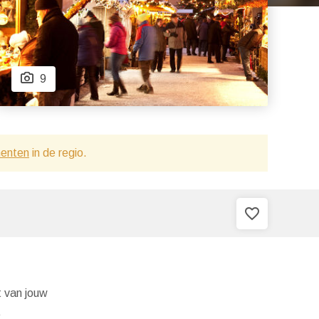
9
menten
in de regio.
favorite_border
t van jouw
e