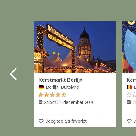
Kerstmarkt Berlijn
Ker
Berlijn, Duitsland
E
24 t/m 31 december 2026
11
favorite_border
favorite_border
Voeg toe als favoriet
V