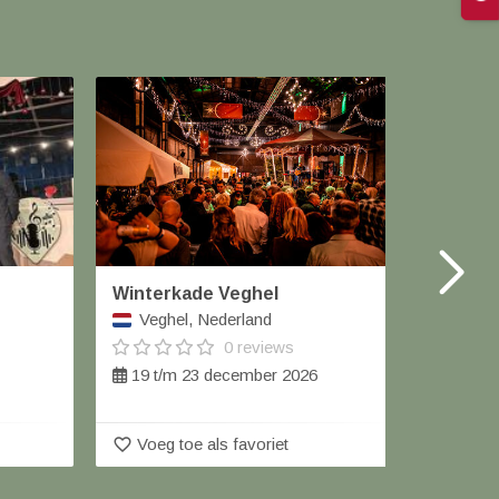
Winterkade Veghel
Kerstm
Veghel, Nederland
Nieu
0 reviews
19 t/m 23 december 2026
12 de
favorite_border
favorite_border
Voeg toe als favoriet
Voeg 