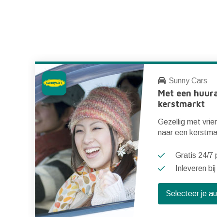
Sunny Cars
Met een huur
kerstmarkt
 de
Gezellig met vrie
s
naar een kerstma
Gratis 24/7 p
Inleveren bij
Selecteer je a