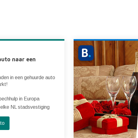
auto naar een
nden in een gehuurde auto
rkt!
echhulp in Europa
 elke NL stadsvestiging
uto