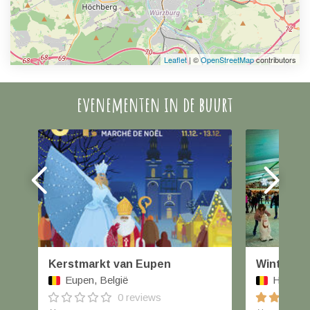
Leaflet
| ©
OpenStreetMap
contributors
evenementen in de buurt
Kerstmarkt van Eupen
Winterlan
Eupen, België
Hasselt,
0 reviews