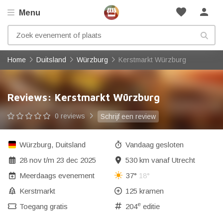
favorite
person
Menu
Home
Duitsland
Würzburg
Kerstmarkt Würzburg
Reviews: Kerstmarkt Würzburg
0 reviews
Schrijf een review
Würzburg
,
Duitsland
Vandaag gesloten
28 nov
t/m
23 dec 2025
530 km vanaf Utrecht
Meerdaags evenement
37°
18°
Kerstmarkt
125 kramen
e
Toegang gratis
204
editie