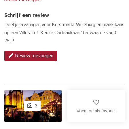
Schrijf een review
Deel je ervaringen voor Kerstmarkt Würzburg en maak kans
op een 'Alles-in-1 Keuze Cadeaukaart' ter waarde van €
25,-!
Review toevoegen
favorite_border
3
Voeg toe als favoriet