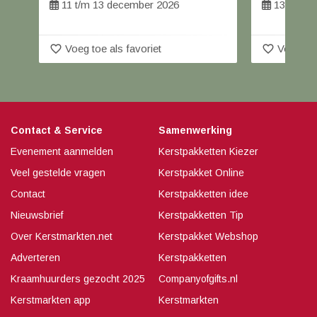
11 t/m 13 december 2026
13 t/m 3 
favorite_border
favorite_border
Voeg toe als favoriet
Voeg toe
Contact & Service
Samenwerking
Evenement aanmelden
Kerstpakketten Kiezer
Veel gestelde vragen
Kerstpakket Online
Contact
Kerstpakketten idee
Nieuwsbrief
Kerstpakketten Tip
Over Kerstmarkten.net
Kerstpakket Webshop
Adverteren
Kerstpakketten
Kraamhuurders gezocht 2025
Companyofgifts.nl
Kerstmarkten app
Kerstmarkten