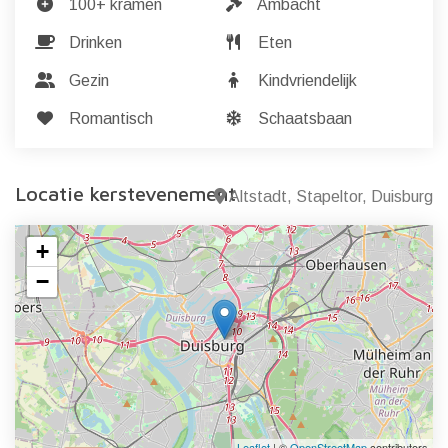
100+ kramen
Ambacht
Drinken
Eten
Gezin
Kindvriendelijk
Romantisch
Schaatsbaan
Locatie kerstevenement
Altstadt, Stapeltor, Duisburg
+
−
Leaflet
| ©
OpenStreetMap
contributors