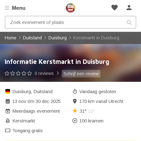
favorite
person
Menu
Home
Duitsland
Duisburg
Kerstmarkt in Duisburg
Informatie Kerstmarkt in Duisburg
0 reviews
Schrijf een review
Duisburg
,
Duitsland
Vandaag gesloten
13 nov
t/m
30 dec 2025
170 km vanaf Utrecht
Meerdaags evenement
31°
13°
Kerstmarkt
100 kramen
Toegang gratis