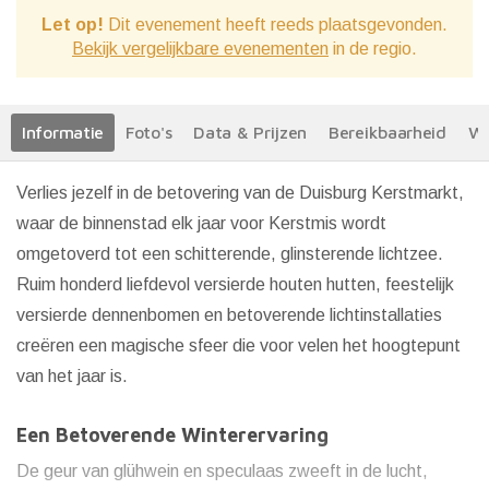
Let op!
Dit evenement heeft reeds plaatsgevonden.
Bekijk vergelijkbare evenementen
in de regio.
Informatie
Foto's
Data & Prijzen
Bereikbaarheid
We
Verlies jezelf in de betovering van de Duisburg Kerstmarkt,
waar de binnenstad elk jaar voor Kerstmis wordt
omgetoverd tot een schitterende, glinsterende lichtzee.
Ruim honderd liefdevol versierde houten hutten, feestelijk
versierde dennenbomen en betoverende lichtinstallaties
creëren een magische sfeer die voor velen het hoogtepunt
van het jaar is.
Een Betoverende Winterervaring
De geur van glühwein en speculaas zweeft in de lucht,