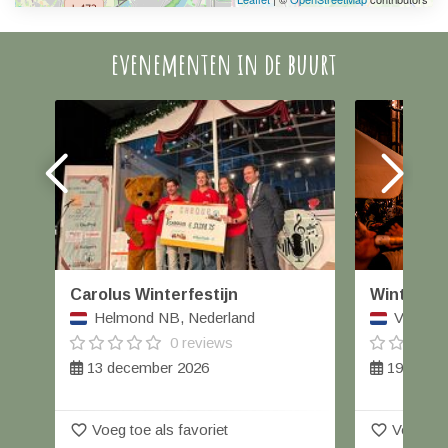
evenementen in de buurt
Carolus Winterfestijn
Winterka
Helmond NB, Nederland
Veghel,
0 reviews
13 december 2026
19 t/m 2
favorite_border
favorite_border
Voeg toe als favoriet
Voeg toe