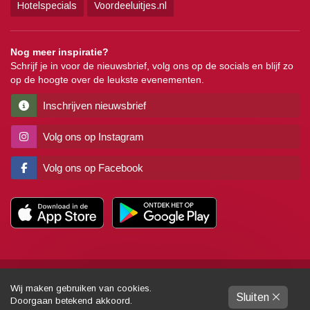
Hotelspecials
Voordeeluitjes.nl
Nog meer inspiratie?
Schrijf je in voor de nieuwsbrief, volg ons op de socials en blijf zo
op de hoogte over de leukste evenementen.
Inschrijven nieuwsbrief
Volg ons op Instagram
Volg ons op Facebook
Copyright
Algemene voorwaarden
Disclaimer
Privacy
Pers
Wij maken gebruiken van cookies.
Sluiten
Partners
Sitemap
Colofon
Gemaakt door:
Dynamies
Doorgaan betekend akkoord.