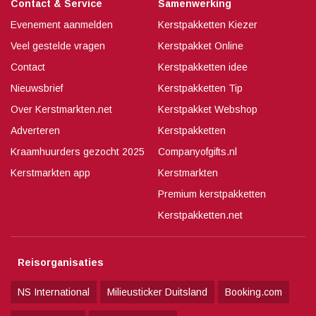
Contact & Service
Samenwerking
Evenement aanmelden
Kerstpakketten Kiezer
Veel gestelde vragen
Kerstpakket Online
Contact
Kerstpakketten idee
Nieuwsbrief
Kerstpakketten Tip
Over Kerstmarkten.net
Kerstpakket Webshop
Adverteren
Kerstpakketten
Kraamhuurders gezocht 2025
Companyofgifts.nl
Kerstmarkten app
Kerstmarkten
Premium kerstpakketten
Kerstpakketten.net
Reisorganisaties
NS International
Milieusticker Duitsland
Booking.com