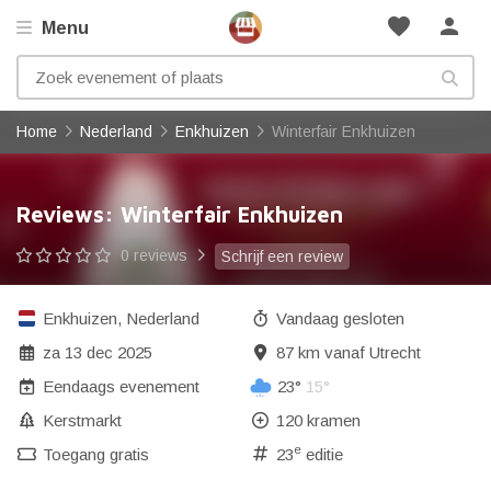
favorite
person
Menu
Home
Nederland
Enkhuizen
Winterfair Enkhuizen
Reviews: Winterfair Enkhuizen
0 reviews
Schrijf een review
Enkhuizen
,
Nederland
Vandaag gesloten
za 13 dec 2025
87 km vanaf Utrecht
Eendaags evenement
23°
15°
Kerstmarkt
120 kramen
e
Toegang gratis
23
editie