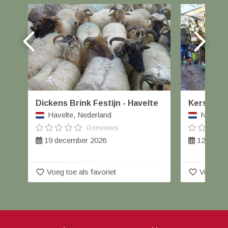
Dickens Brink Festijn - Havelte
Kerstmar
Havelte, Nederland
Nieuwle
0 reviews
19 december 2026
12 decem
favorite_border
favorite_border
Voeg toe als favoriet
Voeg toe