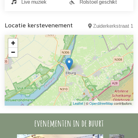
Live muziek
Rolstoel geschikt
Locatie kerstevenement
Zuiderkerkstraat 1
+
−
Leaflet
| ©
OpenStreetMap
contributors
evenementen in de buurt