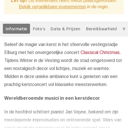
Let op!
Dit evenement heeft reeds plaatsgevonden.
Bekijk vergelijkbare evenementen
in de regio.
Informatie
Foto's
Data & Prijzen
Bereikbaarheid
We
Beleef de magie van kerst in het sfeervolle vestingstadje
Elburg met het onvergetelijke concert
Classical Christmas
.
Tijdens Winter in de Vesting wordt de stad omgetoverd tot
een nostalgisch decor vol lichtjes, muziek en warmte.
Midden in deze unieke ambiance kunt u genieten van een
prachtig kerstconcert vol klassieke meesterwerken.
Wereldberoemde musici in een kerstdecor
In de hoofdrol schittert pianist Jan Vayne, bekend om zijn
meeslepende improvisaties en ontroerende spel. Wars van
vaste muzikale patronen weet hij ieder concert om te...