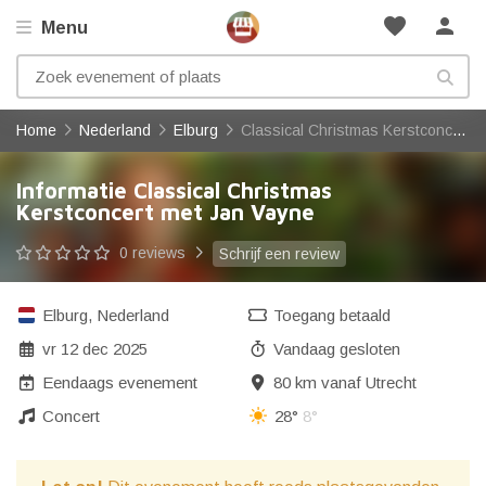
favorite
person
Menu
Home
Nederland
Elburg
Classical Christmas Kerstconcert met Jan Vayne
Informatie Classical Christmas
Kerstconcert met Jan Vayne
0 reviews
Schrijf een review
Elburg
,
Nederland
Toegang betaald
vr 12 dec 2025
Vandaag gesloten
Eendaags evenement
80 km vanaf Utrecht
Concert
28°
8°