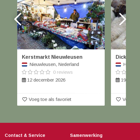
Kerstmarkt Nieuwleusen
Dickens Br
Nieuwleusen, Nederland
Havelte,
0 reviews
12 december 2026
19 decem
favorite_border
favorite_border
Voeg toe als favoriet
Voeg toe
Contact & Service
Samenwerking