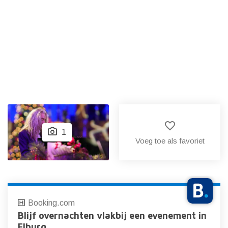
favorite_border
1
Voeg toe als favoriet
Booking.com
Blijf overnachten vlakbij een evenement in
Elburg