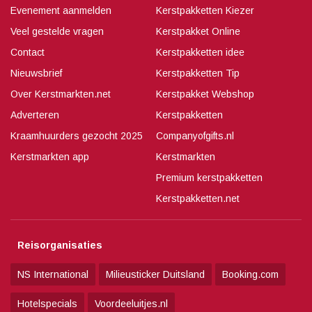
Evenement aanmelden
Kerstpakketten Kiezer
Veel gestelde vragen
Kerstpakket Online
Contact
Kerstpakketten idee
Nieuwsbrief
Kerstpakketten Tip
Over Kerstmarkten.net
Kerstpakket Webshop
Adverteren
Kerstpakketten
Kraamhuurders gezocht 2025
Companyofgifts.nl
Kerstmarkten app
Kerstmarkten
Premium kerstpakketten
Kerstpakketten.net
Reisorganisaties
NS International
Milieusticker Duitsland
Booking.com
Hotelspecials
Voordeeluitjes.nl