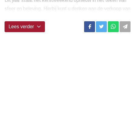
Dit jaar staat het kerstweekend opnieuw in het teken van
sfeer en beleving. Hierbij kunt u denken aan de verkoop van
kerstdecoraties voor in de boom, in huis en op de...
Lees verder