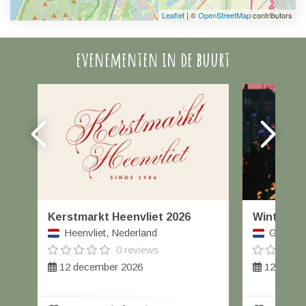
Leaflet
| ©
OpenStreetMap
contributors
evenementen in de buurt
Kerstmarkt Heenvliet 2026
Winterfai
Heenvliet, Nederland
Geertrui
0 reviews
12 december 2026
12 decem