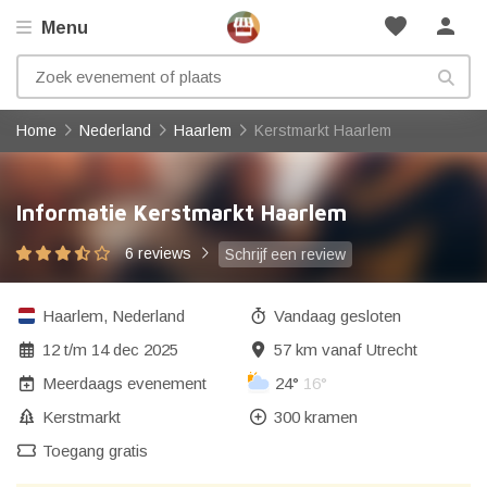
favorite
person
Menu
Home
Nederland
Haarlem
Kerstmarkt Haarlem
Informatie Kerstmarkt Haarlem
6 reviews
Schrijf een review
Haarlem
,
Nederland
Vandaag gesloten
12
t/m
14 dec 2025
57 km vanaf Utrecht
Meerdaags evenement
24°
16°
Kerstmarkt
300 kramen
Toegang gratis