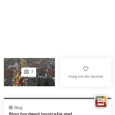
favorite_border
7
Voeg toe als favoriet
Blog
Blog bordevol inspiratie met