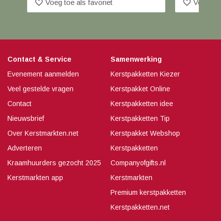
favorite_border
favorite_border
Voeg toe als favoriet
Voeg toe
Contact & Service
Samenwerking
Evenement aanmelden
Kerstpakketten Kiezer
Veel gestelde vragen
Kerstpakket Online
Contact
Kerstpakketten idee
Nieuwsbrief
Kerstpakketten Tip
Over Kerstmarkten.net
Kerstpakket Webshop
Adverteren
Kerstpakketten
Kraamhuurders gezocht 2025
Companyofgifts.nl
Kerstmarkten app
Kerstmarkten
Premium kerstpakketten
Kerstpakketten.net