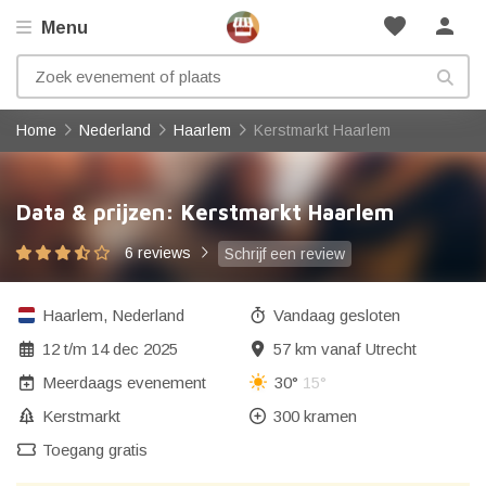
favorite
person
Menu
Home
Nederland
Haarlem
Kerstmarkt Haarlem
Data & prijzen: Kerstmarkt Haarlem
6 reviews
Schrijf een review
Haarlem
,
Nederland
Vandaag gesloten
12
t/m
14 dec 2025
57 km vanaf Utrecht
Meerdaags evenement
30°
15°
Kerstmarkt
300 kramen
Toegang gratis