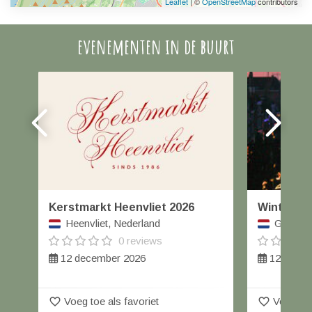
Leaflet
| ©
OpenStreetMap
contributors
evenementen in de buurt
Kerstmarkt Heenvliet 2026
Winterfai
Heenvliet, Nederland
Geertrui
0 reviews
12 december 2026
12 decem
favorite_border
favorite_border
Voeg toe als favoriet
Voeg toe