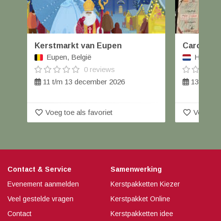
Kerstmarkt van Eupen
Carolus W
Eupen, België
Helmond
0 reviews
11 t/m 13 december 2026
13 decem
favorite_border
favorite_border
Voeg toe als favoriet
Voeg toe
Contact & Service
Samenwerking
Evenement aanmelden
Kerstpakketten Kiezer
Veel gestelde vragen
Kerstpakket Online
Contact
Kerstpakketten idee