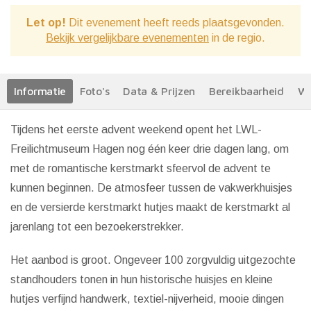
Let op!
Dit evenement heeft reeds plaatsgevonden.
Bekijk vergelijkbare evenementen
in de regio.
Informatie
Foto's
Data & Prijzen
Bereikbaarheid
We
Tijdens het eerste advent weekend opent het LWL-
Freilichtmuseum Hagen nog één keer drie dagen lang, om
met de romantische kerstmarkt sfeervol de advent te
kunnen beginnen. De atmosfeer tussen de vakwerkhuisjes
en de versierde kerstmarkt hutjes maakt de kerstmarkt al
jarenlang tot een bezoekerstrekker.
Het aanbod is groot. Ongeveer 100 zorgvuldig uitgezochte
standhouders tonen in hun historische huisjes en kleine
hutjes verfijnd handwerk, textiel-nijverheid, mooie dingen