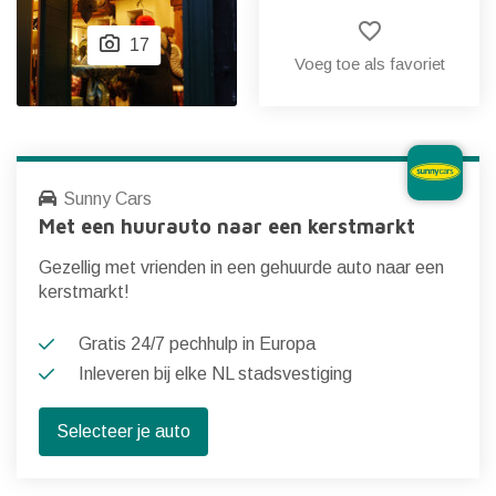
favorite_border
17
Voeg toe als favoriet
Sunny Cars
Met een huurauto naar een kerstmarkt
Gezellig met vrienden in een gehuurde auto naar een
kerstmarkt!
Gratis 24/7 pechhulp in Europa
Inleveren bij elke NL stadsvestiging
Selecteer je auto