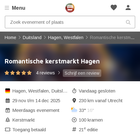
favorite
person
Menu
Home
Duitsland
Hagen, Westfalen
Romantische kerstmarkt Hagen
Romantische kerstmarkt Hagen
4 reviews
Schrijf een review
Hagen, Westfalen
,
Duitsland
Vandaag gesloten
29 nov
t/m
14 dec 2025
230 km vanaf Utrecht
Meerdaags evenement
33°
16°
Kerstmarkt
100 kramen
e
Toegang betaald
21
editie