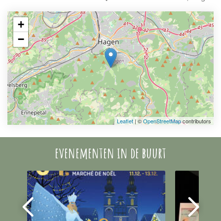
+
−
Leaflet
| ©
OpenStreetMap
contributors
evenementen in de buurt