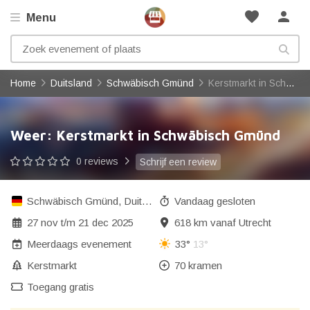
favorite
person
Menu
Home
Duitsland
Schwäbisch Gmünd
Kerstmarkt in Schwäbisch Gmünd
Weer: Kerstmarkt in Schwäbisch Gmünd
0 reviews
Schrijf een review
Schwäbisch Gmünd
,
Duitsland
Vandaag gesloten
27 nov
t/m
21 dec 2025
618 km vanaf Utrecht
Meerdaags evenement
33°
13°
Kerstmarkt
70 kramen
Toegang gratis