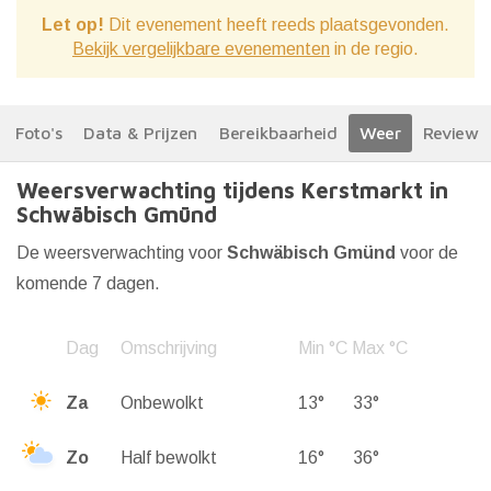
Let op!
Dit evenement heeft reeds plaatsgevonden.
Bekijk vergelijkbare evenementen
in de regio.
Foto's
Data & Prijzen
Bereikbaarheid
Weer
Reviews
Weersverwachting tijdens Kerstmarkt in
Schwäbisch Gmünd
De weersverwachting voor
Schwäbisch Gmünd
voor de
komende 7 dagen.
Dag
Omschrijving
Min °C
Max °C
Za
Onbewolkt
13°
33°
Zo
Half bewolkt
16°
36°