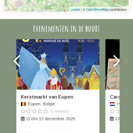
Leaflet
| ©
OpenStreetMap
contributors
evenementen in de buurt
Kerstmarkt van Eupen
Carolus W
Eupen, België
Helmond
0 reviews
11 t/m 13 december 2026
13 decem