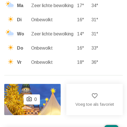
Ma
Zeer lichte bewolking
17°
34°
Di
Onbewolkt
16°
31°
Wo
Zeer lichte bewolking
14°
31°
Do
Onbewolkt
16°
33°
Vr
Onbewolkt
18°
36°
favorite_border
0
Voeg toe als favoriet