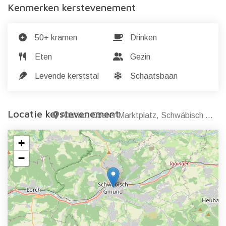
Kenmerken kerstevenement
50+ kramen
Drinken
Eten
Gezin
Levende kerststal
Schaatsbaan
Locatie kerstevenement
Altstad, Oberer Marktplatz, Schwäbisch Gmünd
+
−