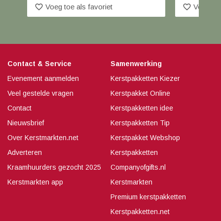
favorite_border
favorite_border
Voeg toe als favoriet
Voeg toe
Contact & Service
Samenwerking
Evenement aanmelden
Kerstpakketten Kiezer
Veel gestelde vragen
Kerstpakket Online
Contact
Kerstpakketten idee
Nieuwsbrief
Kerstpakketten Tip
Over Kerstmarkten.net
Kerstpakket Webshop
Adverteren
Kerstpakketten
Kraamhuurders gezocht 2025
Companyofgifts.nl
Kerstmarkten app
Kerstmarkten
Premium kerstpakketten
Kerstpakketten.net