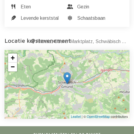
Eten
Gezin
Levende kerststal
Schaatsbaan
Locatie kerstevenement
Altstad, Oberer Marktplatz, Schwäbisch Gmünd
+
−
Leaflet
| ©
OpenStreetMap
contributors