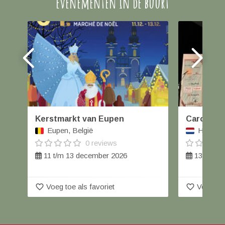
evenementen in de buurt
Kerstmarkt van Eupen
Carolus W
Eupen, België
Helmond
0 reviews
11 t/m 13 december 2026
13 decem
favorite_border
favorite_border
Voeg toe als favoriet
Voeg toe