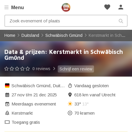
favorite
person
Menu
Home
Duitsland
Schwäbisch Gmünd
Kerstmarkt in Schwäbisch Gmünd
Data & prijzen: Kerstmarkt in Schwäbisch
Gmünd
0 reviews
Schrijf een review
Schwäbisch Gmünd
,
Duitsland
Vandaag gesloten
27 nov
t/m
21 dec 2025
618 km vanaf Utrecht
Meerdaags evenement
33°
13°
Kerstmarkt
70 kramen
Toegang gratis