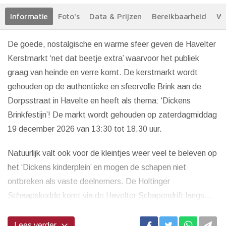
Informatie
Foto's
Data & Prijzen
Bereikbaarheid
We
De goede, nostalgische en warme sfeer geven de Havelter
Kerstmarkt ‘net dat beetje extra’ waarvoor het publiek
graag van heinde en verre komt. De kerstmarkt wordt
gehouden op de authentieke en sfeervolle Brink aan de
Dorpsstraat in Havelte en heeft als thema: ‘Dickens
Brinkfestijn’! De markt wordt gehouden op zaterdagmiddag
19 december 2026 van 13:30 tot 18.30 uur.
Natuurlijk valt ook voor de kleintjes weer veel te beleven op
het ‘Dickens kinderplein’ en mogen de schapen niet
ontbreken als vaste deelnemers. De Holtinger
Schaapskudde komt via de Havelter Schapendrift langs...
Lees verder