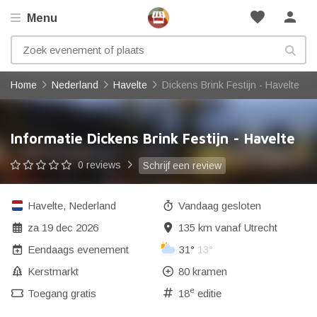
favorite
person
Menu
Home
Nederland
Havelte
Dickens Brink Festijn - Havelte
Informatie Dickens Brink Festijn - Havelte
0 reviews
Schrijf een review
Havelte
,
Nederland
Vandaag gesloten
za 19 dec 2026
135 km vanaf Utrecht
Eendaags evenement
31°
13°
Kerstmarkt
80 kramen
e
Toegang gratis
18
editie