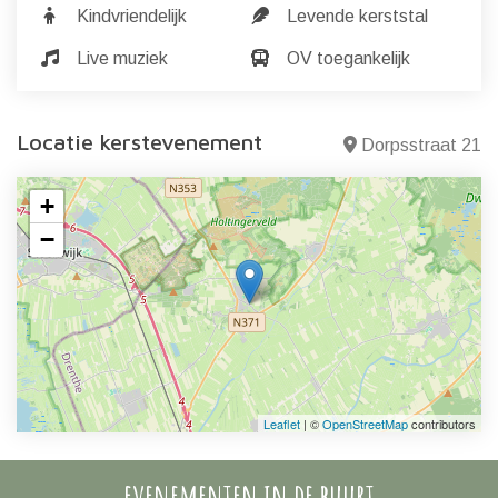
Kindvriendelijk
Levende kerststal
Live muziek
OV toegankelijk
Locatie kerstevenement
Dorpsstraat 21
+
−
Leaflet
| ©
OpenStreetMap
contributors
evenementen in de buurt