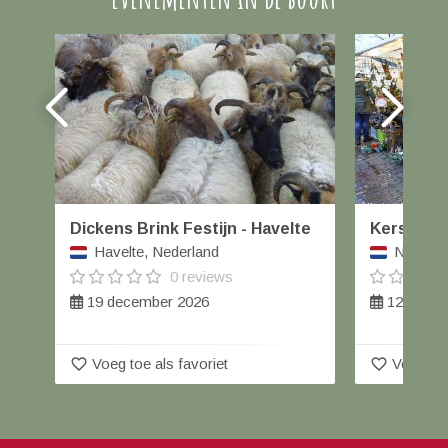
Dickens Brink Festijn - Havelte
Kerstmar
Havelte, Nederland
Nieuwle
0 reviews
19 december 2026
12 decem
favorite_border
favorite_border
Voeg toe als favoriet
Voeg toe