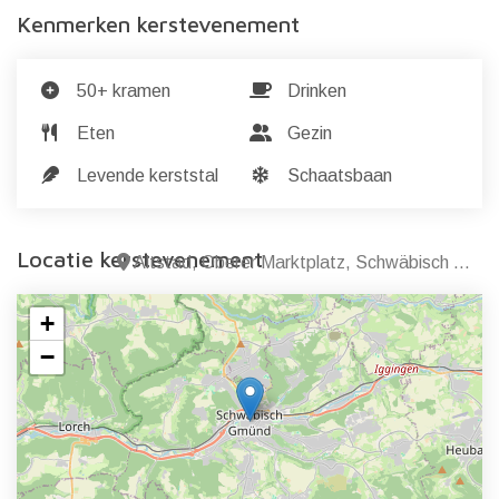
Kenmerken kerstevenement
50+ kramen
Drinken
Eten
Gezin
Levende kerststal
Schaatsbaan
Locatie kerstevenement
Altstad, Oberer Marktplatz, Schwäbisch Gmünd
+
−