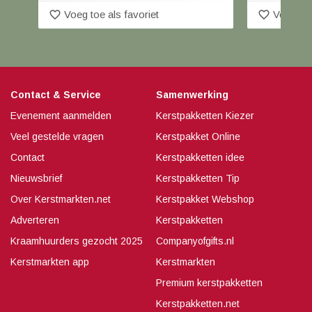
favorite_border
favorite_border
Voeg toe als favoriet
Voeg toe
Contact & Service
Samenwerking
Evenement aanmelden
Kerstpakketten Kiezer
Veel gestelde vragen
Kerstpakket Online
Contact
Kerstpakketten idee
Nieuwsbrief
Kerstpakketten Tip
Over Kerstmarkten.net
Kerstpakket Webshop
Adverteren
Kerstpakketten
Kraamhuurders gezocht 2025
Companyofgifts.nl
Kerstmarkten app
Kerstmarkten
Premium kerstpakketten
Kerstpakketten.net