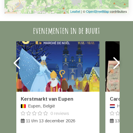
Leaflet
| ©
OpenStreetMap
contributors
evenementen in de buurt
Kerstmarkt van Eupen
Carolus W
Eupen, België
Helmond
0 reviews
11 t/m 13 december 2026
13 decem