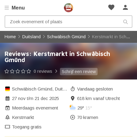
favorite
person
Menu
Home
Duitsland
Schwäbisch Gmünd
Kerstmarkt in Schwäbisch Gmünd
Reviews: Kerstmarkt in Schwäbisch
Gmünd
0 reviews
Schrijf een review
Schwäbisch Gmünd
,
Duitsland
Vandaag gesloten
27 nov
t/m
21 dec 2025
618 km vanaf Utrecht
Meerdaags evenement
29°
15°
Kerstmarkt
70 kramen
Toegang gratis