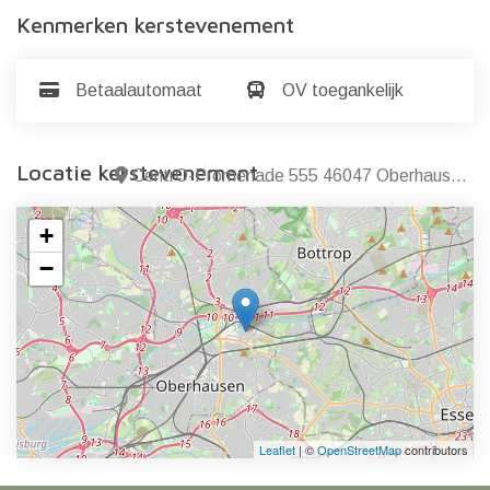
Kenmerken kerstevenement
Betaalautomaat
OV toegankelijk
Locatie kerstevenement
CentrO-Promenade 555 46047 Oberhausen Duitsland
+
−
Leaflet
| ©
OpenStreetMap
contributors