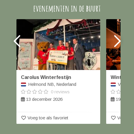
evenementen in de buurt
Carolus Winterfestijn
Winterka
Helmond NB, Nederland
Veghel,
0 reviews
13 december 2026
19 t/m 2
favorite_border
favorite_border
Voeg toe als favoriet
Voeg toe