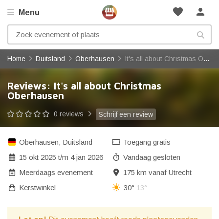
favorite
person
Menu
Home
Duitsland
Oberhausen
It's all about Christmas Oberhausen
Reviews: It's all about Christmas
Oberhausen
0 reviews
Schrijf een review
Oberhausen
,
Duitsland
Toegang gratis
15 okt 2025
t/m
4 jan 2026
Vandaag gesloten
Meerdaags evenement
175 km vanaf Utrecht
Kerstwinkel
30°
13°