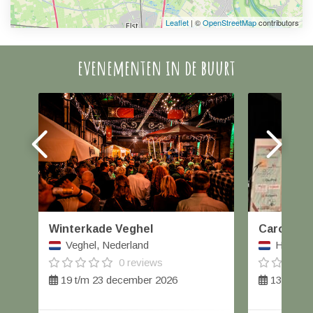
Leaflet
| ©
OpenStreetMap
contributors
evenementen in de buurt
Winterkade Veghel
Carolus W
Veghel, Nederland
Helmond
0 reviews
19 t/m 23 december 2026
13 decem