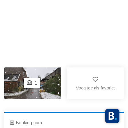
favorite_border
1
Voeg toe als favoriet
Booking.com