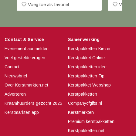
favorite_border
favorite_border
Voeg toe als favoriet
Voeg toe
Contact & Service
Samenwerking
Evenement aanmelden
Kerstpakketten Kiezer
Veel gestelde vragen
Kerstpakket Online
Contact
Kerstpakketten idee
Nieuwsbrief
Kerstpakketten Tip
Over Kerstmarkten.net
Kerstpakket Webshop
Adverteren
Kerstpakketten
Kraamhuurders gezocht 2025
Companyofgifts.nl
Kerstmarkten app
Kerstmarkten
Premium kerstpakketten
Kerstpakketten.net