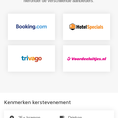
hieronder de verschillende aanbieders:
Kenmerken kerstevenement
25+ kramen
Drinken