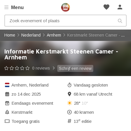
favorite
person
Menu
Home
Nederland
Arnhem
Kerstmarkt Steenen Camer - Arnhem
Informatie Kerstmarkt Steenen Camer -
Arnhem
0 reviews
Schrijf een review
Arnhem
,
Nederland
Vandaag gesloten
zo 14 dec 2025
68 km vanaf Utrecht
Eendaags evenement
28°
10°
Kerstmarkt
40 kramen
e
Toegang gratis
13
editie