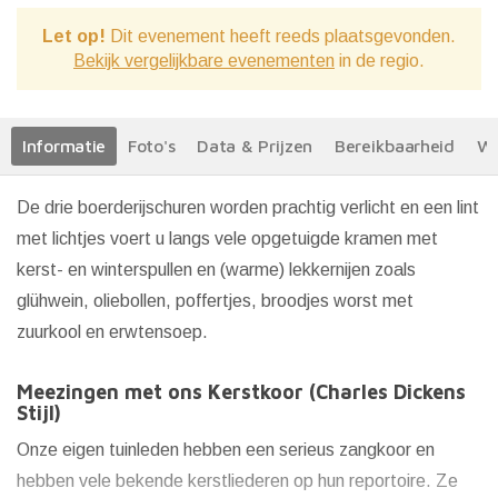
Let op!
Dit evenement heeft reeds plaatsgevonden.
Bekijk vergelijkbare evenementen
in de regio.
Informatie
Foto's
Data & Prijzen
Bereikbaarheid
We
De drie boerderijschuren worden prachtig verlicht en een lint
met lichtjes voert u langs vele opgetuigde kramen met
kerst- en winterspullen en (warme) lekkernijen zoals
glühwein, oliebollen, poffertjes, broodjes worst met
zuurkool en erwtensoep.
Meezingen met ons Kerstkoor (Charles Dickens
Stijl)
Onze eigen tuinleden hebben een serieus zangkoor en
hebben vele bekende kerstliederen op hun reportoire. Ze