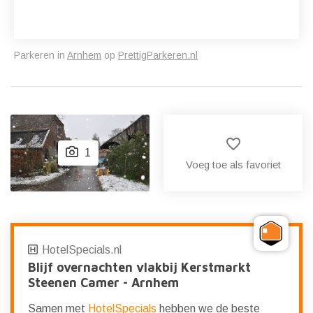
Parkeren in
Arnhem
op
PrettigParkeren.nl
favorite_border
1
Voeg toe als favoriet
HotelSpecials.nl
Blijf overnachten vlakbij Kerstmarkt
Steenen Camer - Arnhem
Samen met
HotelSpecials
hebben we de beste