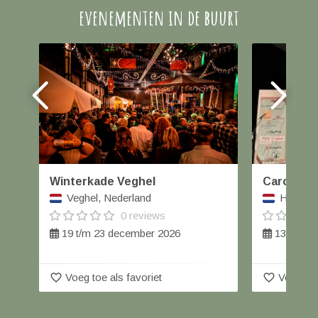
evenementen in de buurt
Winterkade Veghel
Carolus W
Veghel, Nederland
Helmond
0 reviews
19 t/m 23 december 2026
13 decem
favorite_border
favorite_border
Voeg toe als favoriet
Voeg toe