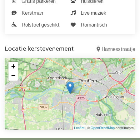
Gratis parkeren
Huisdieren
Kerstman
Live muziek
Rolstoel geschikt
Romantisch
Locatie kerstevenement
Hannesstraatje
+
−
Leaflet
| ©
OpenStreetMap
contributors