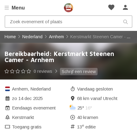
favorite
person
Menu
Home
Nederland
Arnhem
Kerstmarkt Steenen Camer - Arnhem
Bereikbaarheid: Kerstmarkt Steenen
Camer - Arnhem
0 reviews
Schrijf een review
Arnhem
,
Nederland
Vandaag gesloten
zo 14 dec 2025
68 km vanaf Utrecht
Eendaags evenement
25°
16°
Kerstmarkt
40 kramen
e
Toegang gratis
13
editie