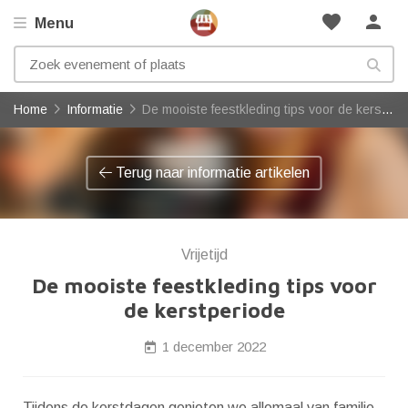
favorite
person
Menu
Home
Informatie
De mooiste feestkleding tips voor de kerstperiode
Terug naar informatie artikelen
Vrijetijd
De mooiste feestkleding tips voor
de kerstperiode
1 december 2022
Tijdens de kerstdagen genieten we allemaal van familie,