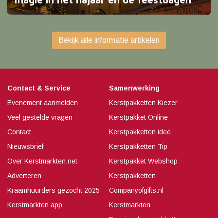
Deze Zuid-Limburgse parel is een plek waar historie,
natuur en winterse gezelligheid samenkomen.
Bekijk alle informatie artikelen
Contact & Service
Samenwerking
Evenement aanmelden
Kerstpakketten Kiezer
Veel gestelde vragen
Kerstpakket Online
Contact
Kerstpakketten idee
Nieuwsbrief
Kerstpakketten Tip
Over Kerstmarkten.net
Kerstpakket Webshop
Adverteren
Kerstpakketten
Kraamhuurders gezocht 2025
Companyofgifts.nl
Kerstmarkten app
Kerstmarkten