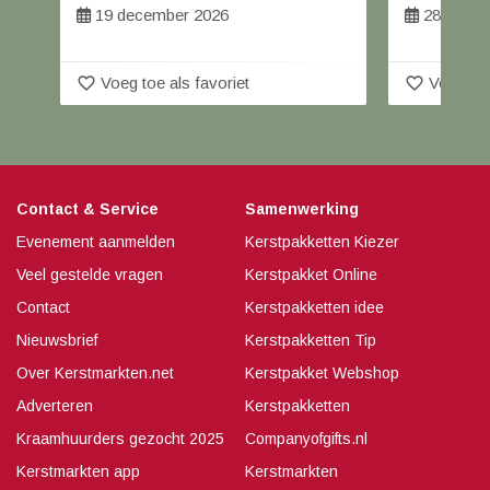
19 december 2026
28 t/m 2
favorite_border
favorite_border
Voeg toe als favoriet
Voeg toe
Contact & Service
Samenwerking
Evenement aanmelden
Kerstpakketten Kiezer
Veel gestelde vragen
Kerstpakket Online
Contact
Kerstpakketten idee
Nieuwsbrief
Kerstpakketten Tip
Over Kerstmarkten.net
Kerstpakket Webshop
Adverteren
Kerstpakketten
Kraamhuurders gezocht 2025
Companyofgifts.nl
Kerstmarkten app
Kerstmarkten