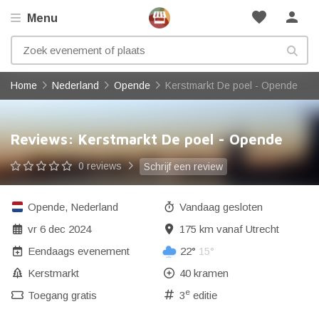
favorite
person
Menu
Home
Nederland
Opende
Kerstmarkt De poel - Opende
Reviews: Kerstmarkt De poel - Opende
0 reviews
Schrijf een review
Opende
,
Nederland
Vandaag gesloten
vr 6 dec 2024
175 km vanaf Utrecht
Eendaags evenement
22°
15°
Kerstmarkt
40 kramen
e
Toegang gratis
3
editie