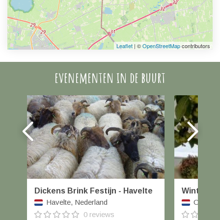
Leaflet
| ©
OpenStreetMap
contributors
evenementen in de buurt
Dickens Brink Festijn - Havelte
Winterfai
Havelte, Nederland
Orvelte,
0 reviews