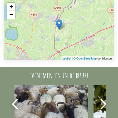
+
−
Leaflet
| ©
OpenStreetMap
contributors
evenementen in de buurt