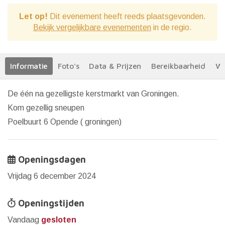
Let op!
Dit evenement heeft reeds plaatsgevonden.
Bekijk vergelijkbare evenementen
in de regio.
Informatie
Foto's
Data & Prijzen
Bereikbaarheid
We
De één na gezelligste kerstmarkt van Groningen.
Kom gezellig sneupen
Poelbuurt 6 Opende ( groningen)
Openingsdagen
Vrijdag 6 december 2024
Openingstijden
Vandaag
gesloten