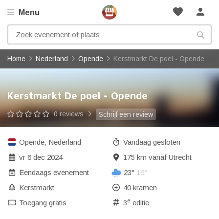
favorite
person
Menu
Home
Nederland
Opende
Kerstmarkt De poel - Opende
Kerstmarkt De poel - Opende
0 reviews
Schrijf een review
Opende
,
Nederland
Vandaag gesloten
vr 6 dec 2024
175 km vanaf Utrecht
Eendaags evenement
23°
16°
Kerstmarkt
40 kramen
e
Toegang gratis
3
editie