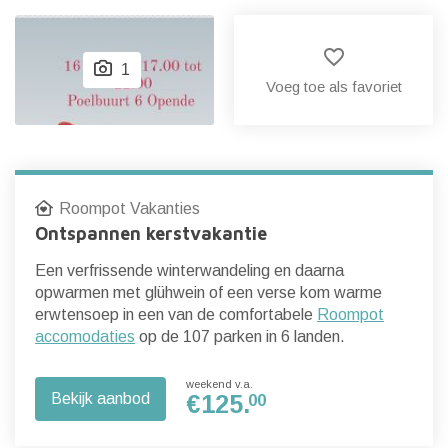
favorite_border
1
Voeg toe als favoriet
Roompot Vakanties
Ontspannen kerstvakantie
Een verfrissende winterwandeling en daarna
opwarmen met glühwein of een verse kom warme
erwtensoep in een van de comfortabele
Roompot
accomodaties
op de 107 parken in 6 landen.
weekend v.a.
Bekijk aanbod
€
125.
00