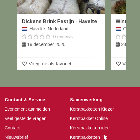
Dickens Brink Festijn - Havelte
Winterfai
Havelte, Nederland
Orvelte,
0 reviews
19 december 2026
28 t/m 2
favorite_border
favorite_border
Voeg toe als favoriet
Voeg toe
Contact & Service
Samenwerking
Evenement aanmelden
Kerstpakketten Kiezer
Veel gestelde vragen
Kerstpakket Online
Contact
Kerstpakketten idee
Nieuwsbrief
Kerstpakketten Tip