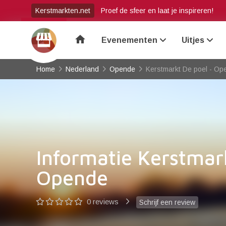
Kerstmarkten.net
Proef de sfeer en laat je inspireren!
home
Evenementen
Uitjes
Home
Nederland
Opende
Kerstmarkt De poel - Op
Informatie Kerstmar
Opende
0 reviews
Schrijf een review