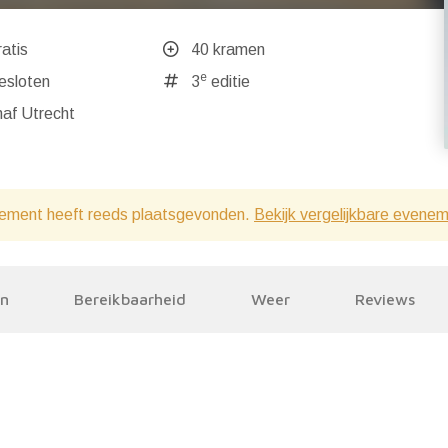
atis
40 kramen
e
ndaag gesloten
3
editie
af Utrecht
ement heeft reeds plaatsgevonden.
Bekijk vergelijkbare evene
en
Bereikbaarheid
Weer
Reviews