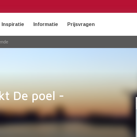
Inspiratie
Informatie
Prijsvragen
ende
kt De poel -