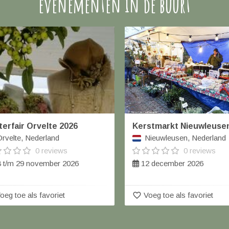
evenementen in de buurt
terfair Orvelte 2026
Kerstmarkt Nieuwleuse
rvelte, Nederland
Nieuwleusen, Nederland
0 reviews
0 reviews
 t/m 29 november 2026
12 december 2026
favorite_border
oeg toe als favoriet
Voeg toe als favoriet