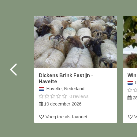
Dickens Brink Festijn -
Win
Havelte
O
Havelte, Nederland
0 reviews
28
19 december 2026
favorite_border
favorite_border
Voeg toe als favoriet
V