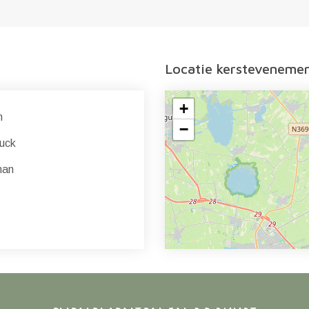
Locatie kersteveneme
+
n
−
uck
man