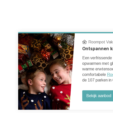
Roompot Vak
Ontspannen k
Een verfrissende
opwarmen met gl
nd
warme erwtensoe
comfortabele
Ro
de 107 parken in 
Bekijk aanbod