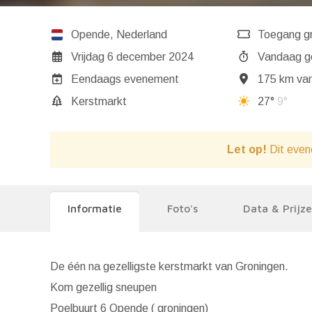
Opende
,
Nederland
Toegang gr
Vrijdag 6 december 2024
Va
Eendaags evenement
175 km van
Kerstmarkt
27°
9°
Let op!
Dit even
Informatie
Foto's
Data & Prijz
De één na gezelligste kerstmarkt van Groningen.
Kom gezellig sneupen
Poelbuurt 6 Opende ( groningen)