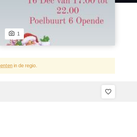
1
menten
in de regio.
favorite_border