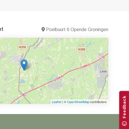
nt
Poelbuurt 6 Opende Groningen
Feedback
Leaflet
| ©
OpenStreetMap
contributors