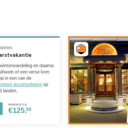
anties
erstvakantie
 winterwandeling en daarna
ühwein of een verse kom
p in een van de
ompot accomodaties
op
6 landen.
weekend v.a.
€
125.
00