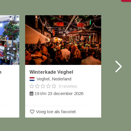
n
Winterkade Veghel
Winter
Veghel, Nederland
Geert
0 reviews
19 t/m 23 december 2026
12 de
favorite_border
favorite_border
Voeg toe als favoriet
Voeg 