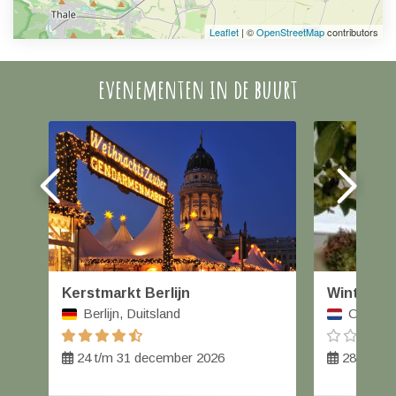
Leaflet
| ©
OpenStreetMap
contributors
evenementen in de buurt
Kerstmarkt Berlijn
Winterfai
Berlijn, Duitsland
Orvelte,
24 t/m 31 december 2026
28 t/m 2