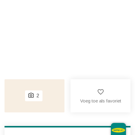
favorite_border
2
Voeg toe als favoriet