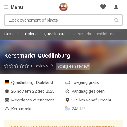
favorite
person
Menu
Home
Duitsland
Quedlinburg
Kerstmarkt Quedlinburg
Kerstmarkt Quedlinburg
0 reviews
Schrijf een review
Quedlinburg
,
Duitsland
Toegang gratis
26 nov
t/m
22 dec 2025
Vandaag gesloten
Meerdaags evenement
519 km vanaf Utrecht
Kerstmarkt
24°
13°