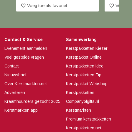
favorite_border
favorite_border
Voeg toe als favoriet
Voeg toe
Contact & Service
Samenwerking
Evenement aanmelden
Kerstpakketten Kiezer
Veel gestelde vragen
Kerstpakket Online
Contact
Kerstpakketten idee
Nieuwsbrief
Kerstpakketten Tip
Over Kerstmarkten.net
Kerstpakket Webshop
Adverteren
Kerstpakketten
Kraamhuurders gezocht 2025
Companyofgifts.nl
Kerstmarkten app
Kerstmarkten
Premium kerstpakketten
Kerstpakketten.net