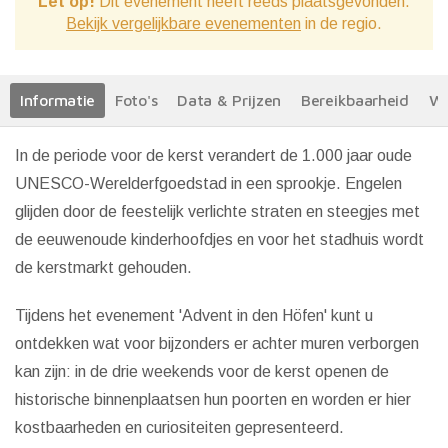
Let op!
Dit evenement heeft reeds plaatsgevonden.
Bekijk vergelijkbare evenementen
in de regio.
Informatie
Foto's
Data & Prijzen
Bereikbaarheid
We
In de periode voor de kerst verandert de 1.000 jaar oude
UNESCO-Werelderfgoedstad in een sprookje. Engelen
glijden door de feestelijk verlichte straten en steegjes met
de eeuwenoude kinderhoofdjes en voor het stadhuis wordt
de kerstmarkt gehouden.
Tijdens het evenement 'Advent in den Höfen' kunt u
ontdekken wat voor bijzonders er achter muren verborgen
kan zijn: in de drie weekends voor de kerst openen de
historische binnenplaatsen hun poorten en worden er hier
kostbaarheden en curiositeiten gepresenteerd.