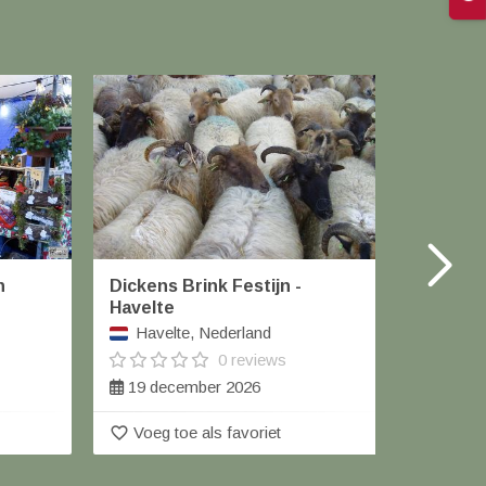
n
Dickens Brink Festijn -
Carolus
Havelte
Helm
Havelte, Nederland
0 reviews
13 de
19 december 2026
favorite_border
favorite_border
Voeg toe als favoriet
Voeg 