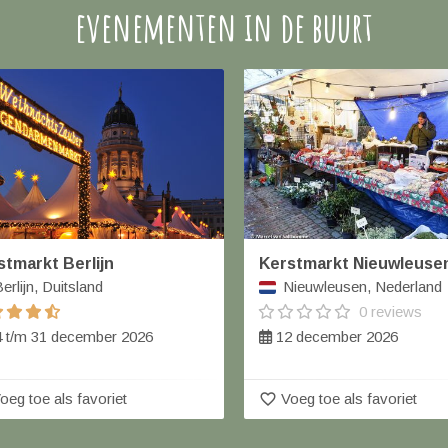
evenementen in de buurt
stmarkt Berlijn
Kerstmarkt Nieuwleuse
erlijn, Duitsland
Nieuwleusen, Nederland
0 reviews
 t/m 31 december 2026
12 december 2026
favorite_border
oeg toe als favoriet
Voeg toe als favoriet