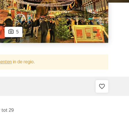
5
menten
in de regio.
favorite_border
 tot 29