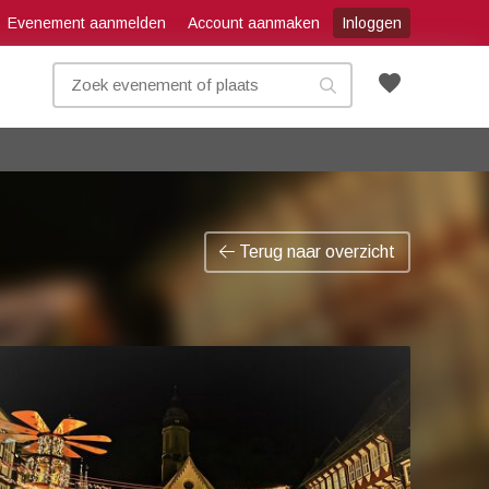
Evenement aanmelden
Account aanmaken
Inloggen
favorite
Terug naar overzicht