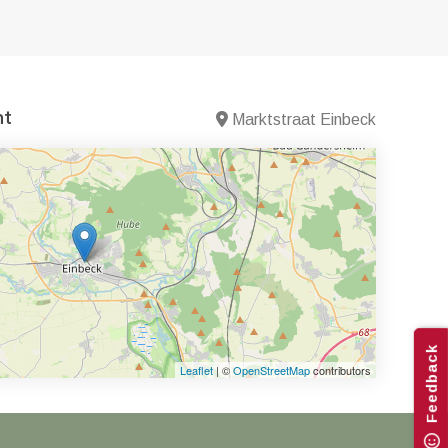
nt
Marktstraat Einbeck
Feedback
Leaflet
| ©
OpenStreetMap
contributors