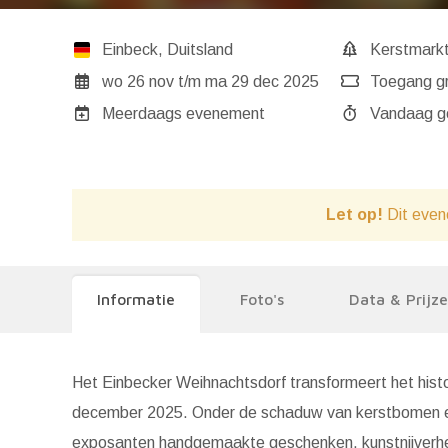
Einbeck
,
Duitsland
Kerstmark
wo 26 nov
t/m
ma 29 dec 2025
Toegang gr
Meerdaags evenement
Va
Let op!
Dit even
Informatie
Foto's
Data & Prijz
Het Einbecker Weihnachtsdorf transformeert het hist
december 2025. Onder de schaduw van kerstbomen en 
exposanten handgemaakte geschenken, kunstnijverheid