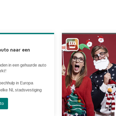
auto naar een
nden in een gehuurde auto
rkt!
echhulp in Europa
 elke NL stadsvestiging
uto