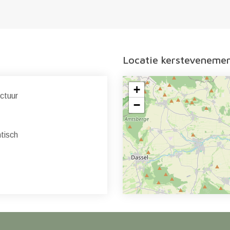
Locatie kersteveneme
+
ctuur
−
isch