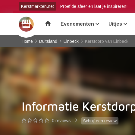
Kerstmarkten.net
Proef de sfeer en laat je inspireren!
home
Evenementen
Uitjes
Home
Duitsland
Einbeck
Kerstdorp van Einbeck
Informatie Kerstdor
0 reviews
Schrijf een review