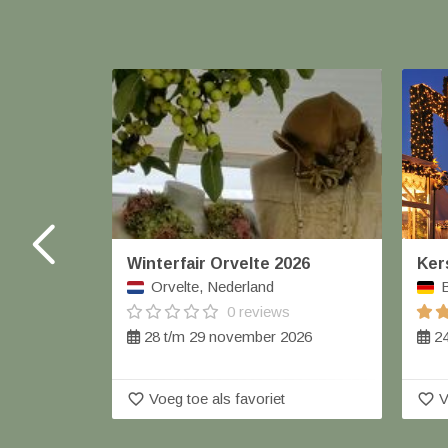
Winterfair Orvelte 2026
Ker
Orvelte, Nederland
B
0 reviews
28 t/m 29 november 2026
24
favorite_border
favorite_border
Voeg toe als favoriet
V