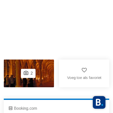
favorite_border
2
Voeg toe als favoriet
Booking.com