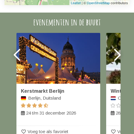
Leaflet
| ©
OpenStreetMap
contributors
evenementen in de buurt
Kerstmarkt Berlijn
Winterfai
Berlijn, Duitsland
Orvelte,
24 t/m 31 december 2026
28 t/m 2
favorite_border
favorite_border
Voeg toe als favoriet
Voeg toe