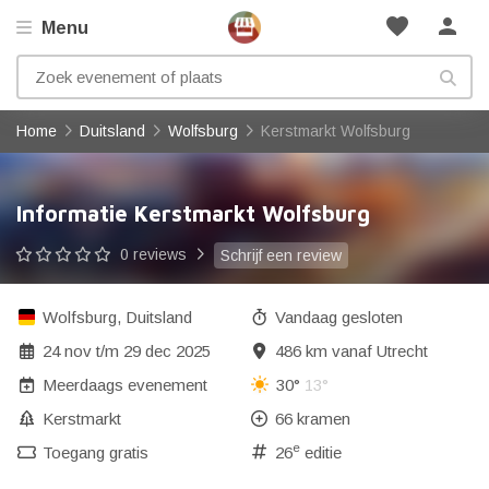
favorite
person
Menu
Home
Duitsland
Wolfsburg
Kerstmarkt Wolfsburg
Informatie Kerstmarkt Wolfsburg
0 reviews
Schrijf een review
Wolfsburg
,
Duitsland
Vandaag gesloten
24 nov
t/m
29 dec 2025
486 km vanaf Utrecht
Meerdaags evenement
30°
13°
Kerstmarkt
66 kramen
e
Toegang gratis
26
editie