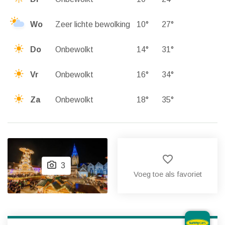
Wo
Zeer lichte bewolking
10°
27°
Do
Onbewolkt
14°
31°
Vr
Onbewolkt
16°
34°
Za
Onbewolkt
18°
35°
favorite_border
3
Voeg toe als favoriet