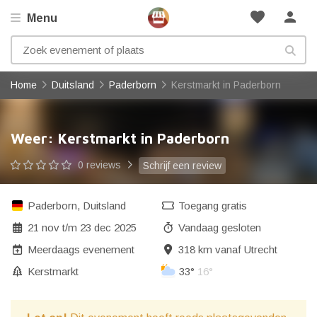
favorite
person
Menu
Home
Duitsland
Paderborn
Kerstmarkt in Paderborn
Weer: Kerstmarkt in Paderborn
0 reviews
Schrijf een review
Paderborn
,
Duitsland
Toegang gratis
21 nov
t/m
23 dec 2025
Vandaag gesloten
Meerdaags evenement
318 km vanaf Utrecht
Kerstmarkt
33°
16°