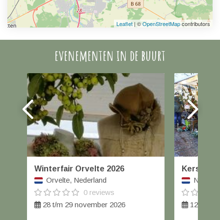
Leaflet
| ©
OpenStreetMap
contributors
evenementen in de buurt
Winterfair Orvelte 2026
Kerstmar
Orvelte, Nederland
Nieuwle
0 reviews
28 t/m 29 november 2026
12 decem