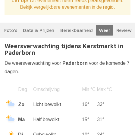
Let op!
Dit evenement heeft reeds plaatsgevonden.
Bekijk vergelijkbare evenementen
in de regio.
Foto's
Data & Prijzen
Bereikbaarheid
Weer
Reviews
Weersverwachting tijdens Kerstmarkt in
Paderborn
De weersverwachting voor
Paderborn
voor de komende 7
dagen.
Dag
Omschrijving
Min °C
Max °C
Zo
Licht bewolkt
16°
33°
Ma
Half bewolkt
15°
31°
Di
Onbewolkt
10°
24°