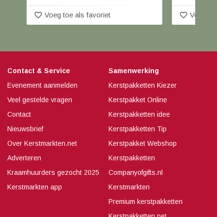
favorite_border
favorite_border
Voeg toe als favoriet
Voeg toe
Contact & Service
Samenwerking
Evenement aanmelden
Kerstpakketten Kiezer
Veel gestelde vragen
Kerstpakket Online
Contact
Kerstpakketten idee
Nieuwsbrief
Kerstpakketten Tip
Over Kerstmarkten.net
Kerstpakket Webshop
Adverteren
Kerstpakketten
Kraamhuurders gezocht 2025
Companyofgifts.nl
Kerstmarkten app
Kerstmarkten
Premium kerstpakketten
Kerstpakketten.net