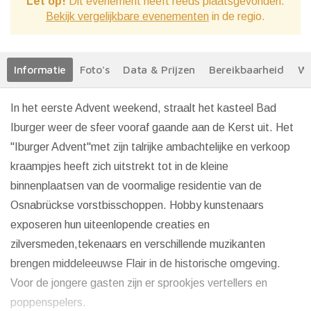
Let op!
Dit evenement heeft reeds plaatsgevonden.
Bekijk vergelijkbare evenementen
in de regio.
Informatie
Foto's
Data & Prijzen
Bereikbaarheid
We
In het eerste Advent weekend, straalt het kasteel Bad
Iburger weer de sfeer vooraf gaande aan de Kerst uit. Het
"Iburger Advent"met zijn talrijke ambachtelijke en verkoop
kraampjes heeft zich uitstrekt tot in de kleine
binnenplaatsen van de voormalige residentie van de
Osnabrückse vorstbisschoppen. Hobby kunstenaars
exposeren hun uiteenlopende creaties en
zilversmeden,tekenaars en verschillende muzikanten
brengen middeleeuwse Flair in de historische omgeving.
Voor de jongere gasten zijn er sprookjes vertellers en
poppenspelers.