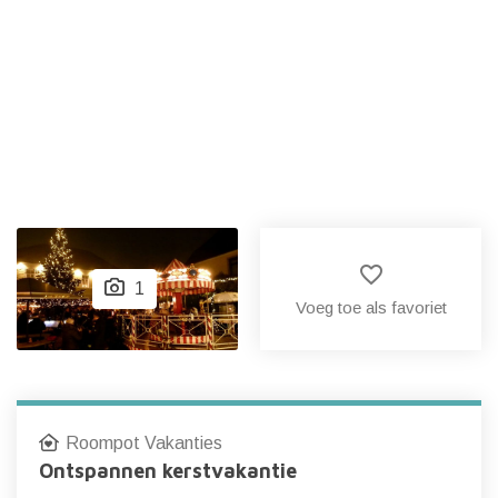
favorite_border
1
Voeg toe als favoriet
Roompot Vakanties
Ontspannen kerstvakantie