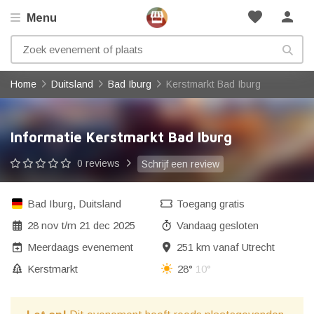
favorite
person
Menu
Home
Duitsland
Bad Iburg
Kerstmarkt Bad Iburg
Informatie Kerstmarkt Bad Iburg
0 reviews
Schrijf een review
Bad Iburg
,
Duitsland
Toegang gratis
28 nov
t/m
21 dec 2025
Vandaag gesloten
Meerdaags evenement
251 km vanaf Utrecht
Kerstmarkt
28°
10°