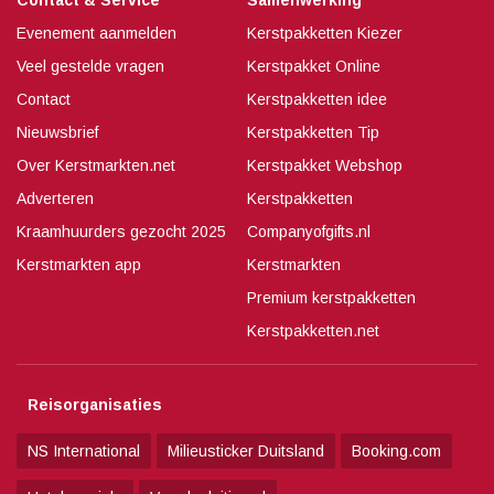
Contact & Service
Samenwerking
Evenement aanmelden
Kerstpakketten Kiezer
Veel gestelde vragen
Kerstpakket Online
Contact
Kerstpakketten idee
Nieuwsbrief
Kerstpakketten Tip
Over Kerstmarkten.net
Kerstpakket Webshop
Adverteren
Kerstpakketten
Kraamhuurders gezocht 2025
Companyofgifts.nl
Kerstmarkten app
Kerstmarkten
Premium kerstpakketten
Kerstpakketten.net
Reisorganisaties
NS International
Milieusticker Duitsland
Booking.com