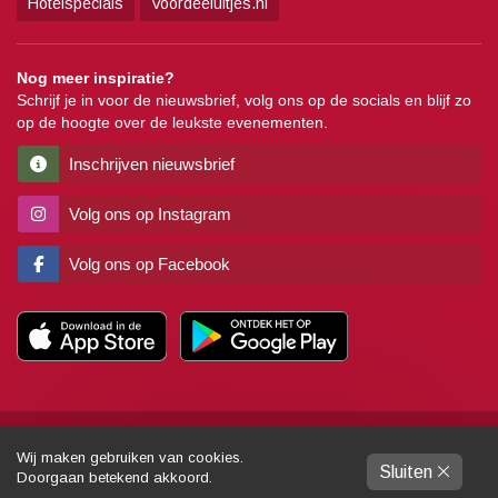
Hotelspecials
Voordeeluitjes.nl
Nog meer inspiratie?
Schrijf je in voor de nieuwsbrief, volg ons op de socials en blijf zo
op de hoogte over de leukste evenementen.
Inschrijven nieuwsbrief
Volg ons op Instagram
Volg ons op Facebook
Copyright
Algemene voorwaarden
Disclaimer
Privacy
Pers
Wij maken gebruiken van cookies.
Sluiten
Partners
Sitemap
Colofon
Gemaakt door:
Dynamies
Doorgaan betekend akkoord.