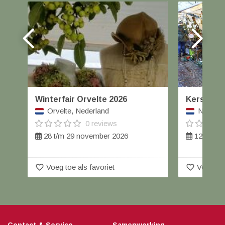
Winterfair Orvelte 2026
Kerstmar
Orvelte, Nederland
Nieuwle
0 reviews
28 t/m 29 november 2026
12 decem
favorite_border
favorite_border
Voeg toe als favoriet
Voeg toe