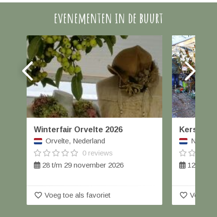
evenementen in de buurt
Winterfair Orvelte 2026
Kerstmar
Orvelte, Nederland
Nieuwle
0 reviews
28 t/m 29 november 2026
12 decem
favorite_border
favorite_border
Voeg toe als favoriet
Voeg toe