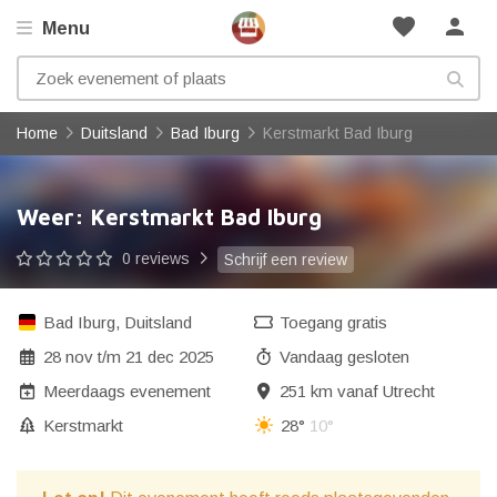
favorite
person
Menu
Home
Duitsland
Bad Iburg
Kerstmarkt Bad Iburg
Weer: Kerstmarkt Bad Iburg
0 reviews
Schrijf een review
Bad Iburg
,
Duitsland
Toegang gratis
28 nov
t/m
21 dec 2025
Vandaag gesloten
Meerdaags evenement
251 km vanaf Utrecht
Kerstmarkt
28°
10°