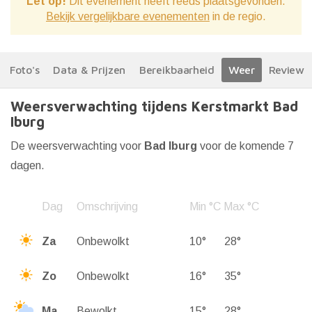
Let op!
Dit evenement heeft reeds plaatsgevonden.
Bekijk vergelijkbare evenementen
in de regio.
Foto's
Data & Prijzen
Bereikbaarheid
Weer
Reviews
Weersverwachting tijdens Kerstmarkt Bad
Iburg
De weersverwachting voor
Bad Iburg
voor de komende 7
dagen.
Dag
Omschrijving
Min °C
Max °C
Za
Onbewolkt
10°
28°
Zo
Onbewolkt
16°
35°
Ma
Bewolkt
15°
28°