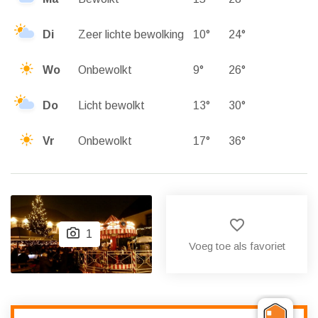
Di
Zeer lichte bewolking
10°
24°
Wo
Onbewolkt
9°
26°
Do
Licht bewolkt
13°
30°
Vr
Onbewolkt
17°
36°
favorite_border
1
Voeg toe als favoriet