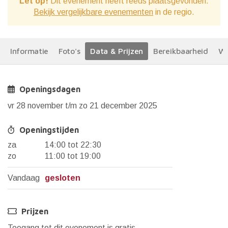
Let op!
Dit evenement heeft reeds plaatsgevonden.
Bekijk vergelijkbare evenementen
in de regio.
Informatie
Foto's
Data & Prijzen
Bereikbaarheid
We
Openingsdagen
vr 28 november t/m zo 21 december 2025
Openingstijden
za
14:00 tot 22:30
zo
11:00 tot 19:00
Vandaag
gesloten
Prijzen
Toegang tot dit evenement is
gratis
.