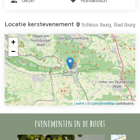
Gezin
Romantisch
Locatie kerstevenement
Schloss Iburg, Bad Iburg
+
−
Leaflet
| ©
OpenStreetMap
contributors
evenementen in de buurt