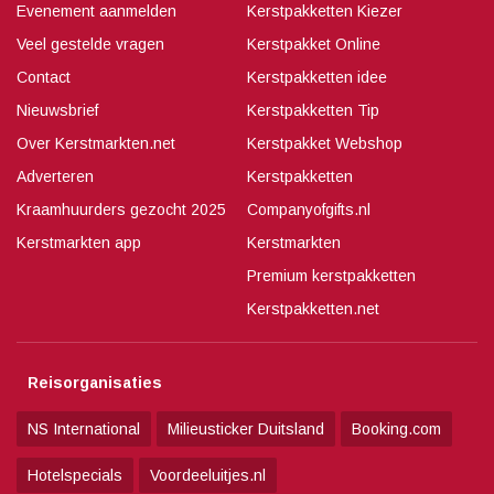
Evenement aanmelden
Kerstpakketten Kiezer
Veel gestelde vragen
Kerstpakket Online
Contact
Kerstpakketten idee
Nieuwsbrief
Kerstpakketten Tip
Over Kerstmarkten.net
Kerstpakket Webshop
Adverteren
Kerstpakketten
Kraamhuurders gezocht 2025
Companyofgifts.nl
Kerstmarkten app
Kerstmarkten
Premium kerstpakketten
Kerstpakketten.net
Reisorganisaties
NS International
Milieusticker Duitsland
Booking.com
Hotelspecials
Voordeeluitjes.nl