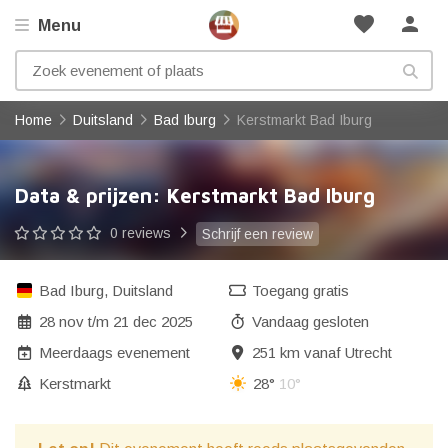
favorite
person
Menu
Home
Duitsland
Bad Iburg
Kerstmarkt Bad Iburg
Data & prijzen: Kerstmarkt Bad Iburg
0 reviews
Schrijf een review
Bad Iburg
,
Duitsland
Toegang gratis
28 nov
t/m
21 dec 2025
Vandaag gesloten
Meerdaags evenement
251 km vanaf Utrecht
Kerstmarkt
28°
10°