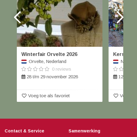
Winterfair Orvelte 2026
Kerstmar
Orvelte, Nederland
Nieuwle
0 reviews
28 t/m 29 november 2026
12 decem
favorite_border
favorite_border
Voeg toe als favoriet
Voeg toe
Contact & Service
Samenwerking