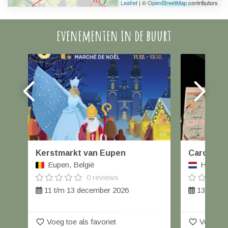
Leaflet
| ©
OpenStreetMap
contributors
evenementen in de buurt
Kerstmarkt van Eupen
Carolus W
Eupen, België
Helmond
0 reviews
11 t/m 13 december 2026
13 decem
favorite_border
favorite_border
Voeg toe als favoriet
Voeg toe