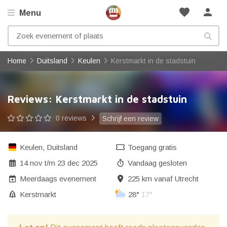
favorite
person
Menu
Home
Duitsland
Keulen
Kerstmarkt in de stadstuin
Reviews: Kerstmarkt in de stadstuin
0 reviews
Schrijf een review
Keulen
,
Duitsland
Toegang gratis
14 nov
t/m
23 dec 2025
Vandaag gesloten
Meerdaags evenement
225 km vanaf Utrecht
Kerstmarkt
28°
17°