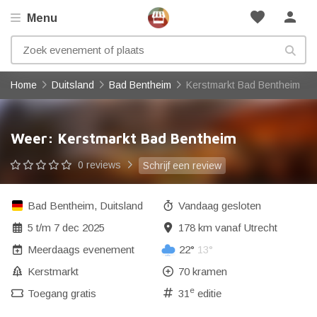
favorite
person
Menu
Home
Duitsland
Bad Bentheim
Kerstmarkt Bad Bentheim
Weer: Kerstmarkt Bad Bentheim
0 reviews
Schrijf een review
Bad Bentheim
,
Duitsland
Vandaag gesloten
5
t/m
7 dec 2025
178 km vanaf Utrecht
Meerdaags evenement
22°
13°
Kerstmarkt
70 kramen
e
Toegang gratis
31
editie