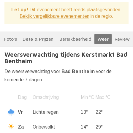
Let op!
Dit evenement heeft reeds plaatsgevonden.
Bekijk vergelijkbare evenementen
in de regio.
Foto's
Data & Prijzen
Bereikbaarheid
Weer
Reviews
Weersverwachting tijdens Kerstmarkt Bad
Bentheim
De weersverwachting voor
Bad Bentheim
voor de
komende 7 dagen.
Dag
Omschrijving
Min °C
Max °C
Vr
Lichte regen
13°
22°
Za
Onbewolkt
14°
29°