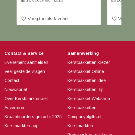
favorite_border
favorite_border
Voeg toe als favoriet
Voeg toe
Contact & Service
Samenwerking
Evenement aanmelden
Kerstpakketten Kiezer
Veel gestelde vragen
Kerstpakket Online
Contact
Kerstpakketten idee
Nieuwsbrief
Kerstpakketten Tip
Over Kerstmarkten.net
Kerstpakket Webshop
Adverteren
Kerstpakketten
Kraamhuurders gezocht 2025
Companyofgifts.nl
Kerstmarkten app
Kerstmarkten
Premium kerstpakketten