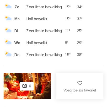
Zo
Zeer lichte bewolking
15°
34°
Ma
Half bewolkt
15°
32°
Di
Zeer lichte bewolking
11°
25°
Wo
Half bewolkt
8°
29°
Do
Zeer lichte bewolking
15°
38°
favorite_border
6
Voeg toe als favoriet