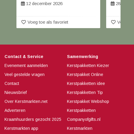
12 december 2026
28 t/m 2
favorite_border
favorite_border
Voeg toe als favoriet
Voeg toe
Contact & Service
Samenwerking
Evenement aanmelden
Kerstpakketten Kiezer
Veel gestelde vragen
Kerstpakket Online
Contact
Kerstpakketten idee
Nieuwsbrief
Kerstpakketten Tip
Over Kerstmarkten.net
Kerstpakket Webshop
Adverteren
Kerstpakketten
Kraamhuurders gezocht 2025
Companyofgifts.nl
Kerstmarkten app
Kerstmarkten