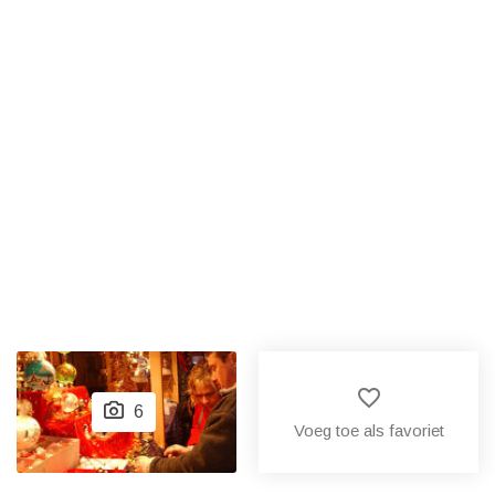
favorite_border
6
Voeg toe als favoriet