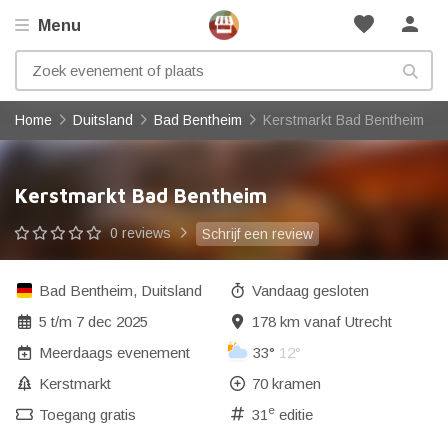
favorite
person
Menu
Home
Duitsland
Bad Bentheim
Kerstmarkt Bad Bentheim
Kerstmarkt Bad Bentheim
0 reviews
Schrijf een review
Bad Bentheim
,
Duitsland
Vandaag gesloten
5
t/m
7 dec 2025
178 km vanaf Utrecht
Meerdaags evenement
33°
12°
Kerstmarkt
70 kramen
e
Toegang gratis
31
editie