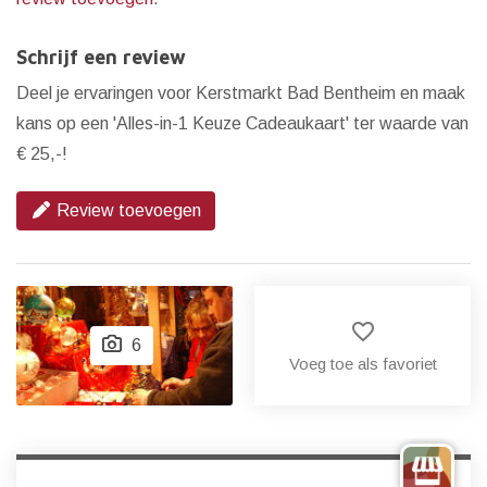
Schrijf een review
Deel je ervaringen voor Kerstmarkt Bad Bentheim en maak
kans op een 'Alles-in-1 Keuze Cadeaukaart' ter waarde van
€ 25,-!
Review toevoegen
favorite_border
6
Voeg toe als favoriet