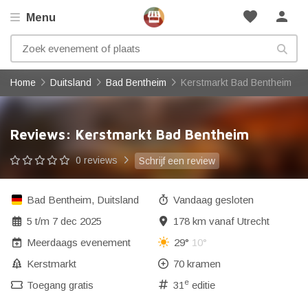
favorite
person
Menu
Home
Duitsland
Bad Bentheim
Kerstmarkt Bad Bentheim
Reviews: Kerstmarkt Bad Bentheim
0 reviews
Schrijf een review
Bad Bentheim
,
Duitsland
Vandaag gesloten
5
t/m
7 dec 2025
178 km vanaf Utrecht
Meerdaags evenement
29°
10°
Kerstmarkt
70 kramen
e
Toegang gratis
31
editie