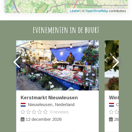
Leaflet
| ©
OpenStreetMap
contributors
evenementen in de buurt
Kerstmarkt Nieuwleusen
Winterfai
Nieuwleusen, Nederland
Orvelte,
0 reviews
12 december 2026
28 t/m 2