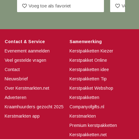
favorite_border
favorite_border
Voeg toe als favoriet
Voeg toe
Contact & Service
Samenwerking
Evenement aanmelden
Kerstpakketten Kiezer
Veel gestelde vragen
Kerstpakket Online
Contact
Kerstpakketten idee
Nieuwsbrief
Kerstpakketten Tip
Over Kerstmarkten.net
Kerstpakket Webshop
Adverteren
Kerstpakketten
Kraamhuurders gezocht 2025
Companyofgifts.nl
Kerstmarkten app
Kerstmarkten
Premium kerstpakketten
Kerstpakketten.net