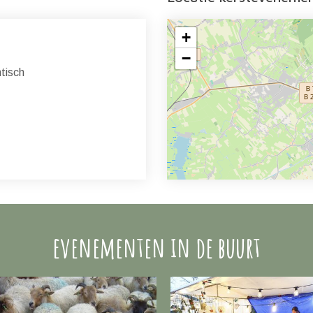
+
−
isch
evenementen in de buurt