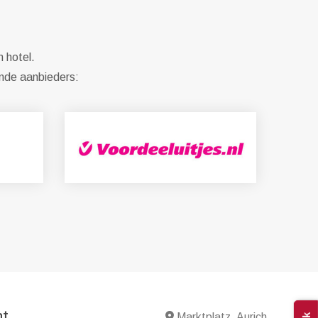
n hotel.
ende aanbieders:
nt
Marktplatz, Aurich