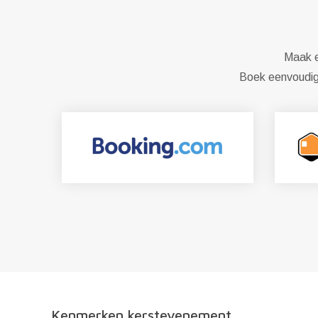
Maak ee
Boek eenvoudig 
Kenmerken kerstevenement