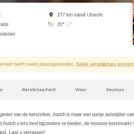
t
277 km vanaf Utrecht
atis
21°
13°
ndaag gesloten
ement heeft reeds plaatsgevonden.
Bekijk vergelijkbare evene
en
Bereikbaarheid
Weer
Reviews
iet van de kerstsfeer. Aurich is maar een uurtje autorijden van
d Aurich u iets heel bijzonders te bieden: de mooiste kerstmarkt
and. Laat u verrassen!