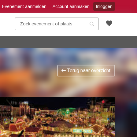
Evenement aanmelden
Account aanmaken
Inloggen
favorite
Terug naar overzicht