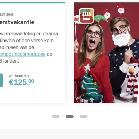
anties
erstvakantie
 winterwandeling en daarna
ühwein of een verse kom
p in een van de
ompot accomodaties
op
6 landen.
weekend v.a.
€
125.
00