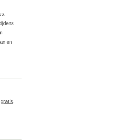
es,
tijdens
an
aan en
s
gratis
.