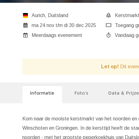
Aurich
,
Duitsland
Kerstmark
ma 24 nov
t/m
di 30 dec 2025
Toegang gr
Meerdaags evenement
Va
Let op!
Dit even
Informatie
Foto's
Data & Prijz
Kom naar de mooiste kerstmarkt van het noorden en gen
Winschoten en Groningen. In de kersttijd heeft de sta
noorden - met het grootste peperkoekhuis van Duitsl