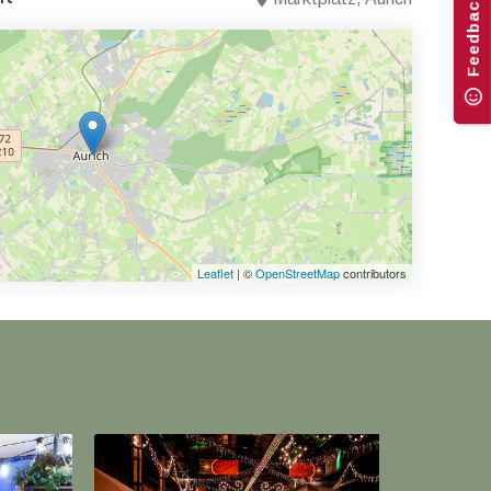
Feedback
Leaflet
| ©
OpenStreetMap
contributors