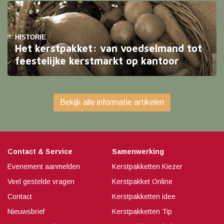
tijd om na te denken over het geven van een
kerstpakket.
HISTORIE
Het kerstpakket: van voedselmand tot
feestelijke kerstmarkt op kantoor
Ontdek alles over kerstpakketten anno nu: trends,
valkuilen én hoe je je eigen kerstmarkt op werk
Bekijk alle informatie artikelen
organiseert. Een feest om te geven én te beleven!
Contact & Service
Samenwerking
Evenement aanmelden
Kerstpakketten Kiezer
Veel gestelde vragen
Kerstpakket Online
Contact
Kerstpakketten idee
Nieuwsbrief
Kerstpakketten Tip