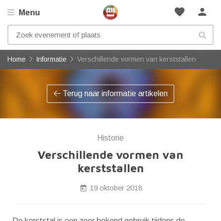
favorite
person
Menu
Home
Informatie
Verschillende vormen van kerststallen
Terug naar informatie artikelen
Historie
Verschillende vormen van
kerststallen
19 oktober 2018
De kerststal is een zeer bekend gebruik tijdens de