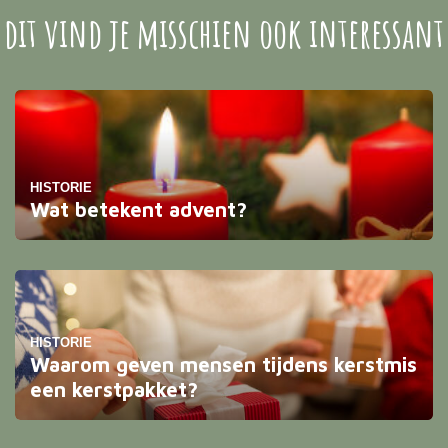
dit vind je misschien ook interessant
HISTORIE
Wat betekent advent?
In deze periode bereiden volgens het christendom de
christenen zich voor op de kerst. Het is ook de tijd
waarin de komst van de here Jezus wordt herdacht.
HISTORIE
Waarom geven mensen tijdens kerstmis
een kerstpakket?
Als de maand december weer in aantocht is, wordt het