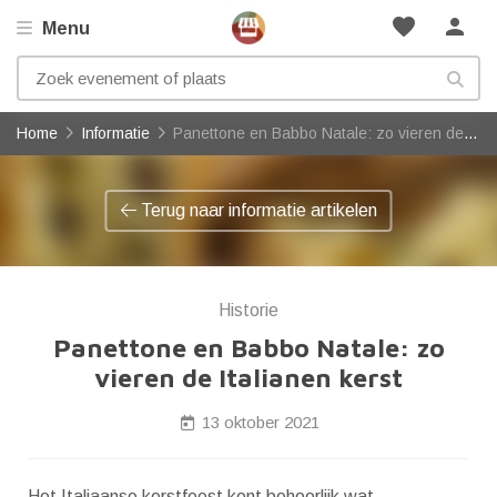
favorite
person
Menu
Home
Informatie
Panettone en Babbo Natale: zo vieren de Italianen kerst
Terug naar informatie artikelen
Historie
Panettone en Babbo Natale: zo
vieren de Italianen kerst
13 oktober 2021
Het Italiaanse kerstfeest kent behoorlijk wat