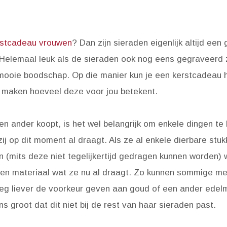
rstcadeau vrouwen
? Dan zijn sieraden eigenlijk altijd een
 Helemaal leuk als de sieraden ook nog eens gegraveerd zi
mooie boodschap. Op die manier kun je een kerstcadeau h
k maken hoeveel deze voor jou betekent.
n ander koopt, is het wel belangrijk om enkele dingen te l
j op dit moment al draagt. Als ze al enkele dierbare stuk
 (mits deze niet tegelijkertijd gedragen kunnen worden)
een materiaal wat ze nu al draagt. Zo kunnen sommige me
eg liever de voorkeur geven aan goud of een ander edelm
s groot dat dit niet bij de rest van haar sieraden past.