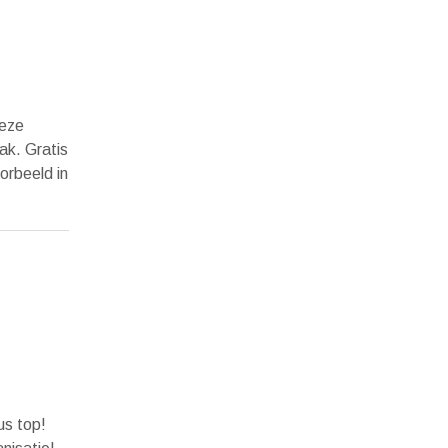
deze
ak. Gratis
orbeeld in
us top!