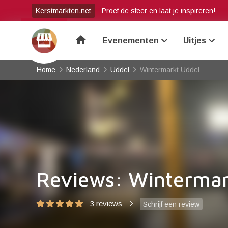
Kerstmarkten.net
Proef de sfeer en laat je inspireren!
home
Evenementen
Uitjes
Home
Nederland
Uddel
Wintermarkt Uddel
Reviews: Wintermar
3 reviews
Schrijf een review