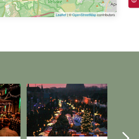
Leaflet
| ©
OpenStreetMap
contributors