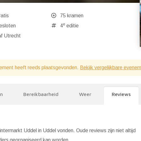
atis
75 kramen
e
ndaag gesloten
4
editie
f Utrecht
ement heeft reeds plaatsgevonden.
Bekijk vergelijkbare evene
en
Bereikbaarheid
Weer
Reviews
termarkt Uddel in Uddel vonden. Oude reviews zijn niet altijd
nders georganiseerd kan worden.