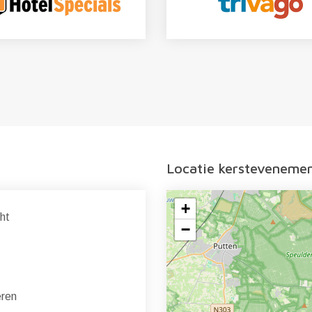
Locatie kersteveneme
+
ht
−
eren