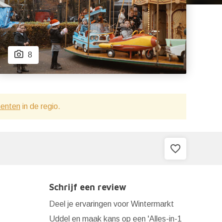
8
menten
in de regio.
favorite_border
Schrijf een review
Deel je ervaringen voor Wintermarkt
Uddel en maak kans op een 'Alles-in-1