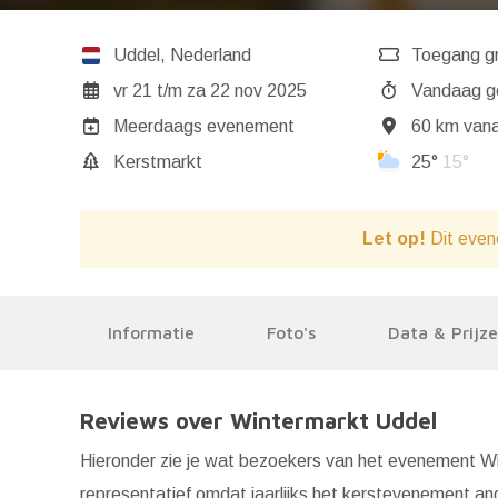
Uddel
,
Nederland
Toegang gr
vr 21
t/m
za 22 nov 2025
Va
Meerdaags evenement
60 km vana
Kerstmarkt
25°
15°
Let op!
Dit even
Informatie
Foto's
Data & Prijz
Reviews over Wintermarkt Uddel
Hieronder zie je wat bezoekers van het evenement Win
representatief omdat jaarlijks het kerstevenement a