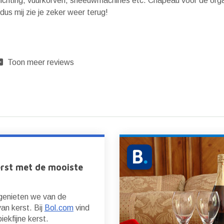
lichting, vuurkorven, sneeuwmachines etc. Chapeau voor de orga
us mij zie je zeker weer terug!
Toon meer reviews
erst met de mooiste
 genieten we van de
van kerst. Bij
Bol.com
vind
piekfijne kerst.