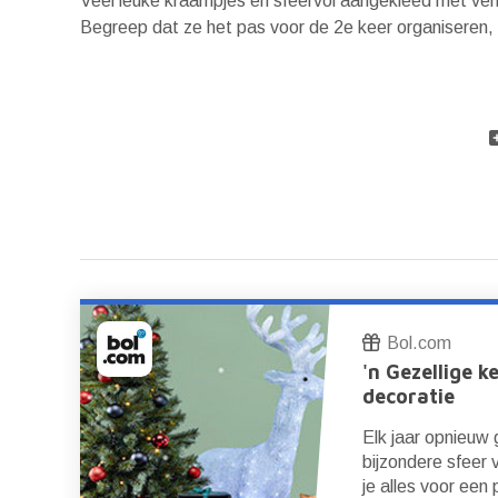
Veel leuke kraampjes en sfeervol aangekleed met ver
Begreep dat ze het pas voor de 2e keer organiseren, d
Bol.com
'n Gezellige k
decoratie
Elk jaar opnieuw
bijzondere sfeer 
je alles voor een 