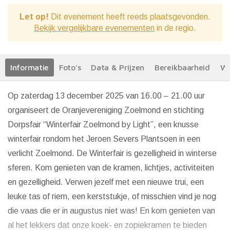
Let op!
Dit evenement heeft reeds plaatsgevonden.
Bekijk vergelijkbare evenementen
in de regio.
Informatie
Foto's
Data & Prijzen
Bereikbaarheid
We
Op zaterdag 13 december 2025 van 16.00 – 21.00 uur
organiseert de Oranjevereniging Zoelmond en stichting
Dorpsfair “Winterfair Zoelmond by Light”, een knusse
winterfair rondom het Jeroen Severs Plantsoen in een
verlicht Zoelmond. De Winterfair is gezelligheid in winterse
sferen. Kom genieten van de kramen, lichtjes, activiteiten
en gezelligheid. Verwen jezelf met een nieuwe trui, een
leuke tas of riem, een kerststukje, of misschien vind je nog
die vaas die er in augustus niet was! En kom genieten van
al het lekkers dat onze koek- en zopiekramen te bieden