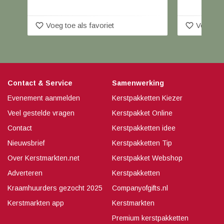
favorite_border
favorite_border
Voeg toe als favoriet
Voeg toe
Contact & Service
Samenwerking
Evenement aanmelden
Kerstpakketten Kiezer
Veel gestelde vragen
Kerstpakket Online
Contact
Kerstpakketten idee
Nieuwsbrief
Kerstpakketten Tip
Over Kerstmarkten.net
Kerstpakket Webshop
Adverteren
Kerstpakketten
Kraamhuurders gezocht 2025
Companyofgifts.nl
Kerstmarkten app
Kerstmarkten
Premium kerstpakketten