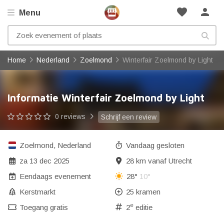
favorite
person
Menu
Home
Nederland
Zoelmond
Winterfair Zoelmond by Light
Informatie Winterfair Zoelmond by Light
0 reviews
Schrijf een review
Zoelmond
,
Nederland
Vandaag gesloten
za 13 dec 2025
28 km vanaf Utrecht
Eendaags evenement
28°
10°
Kerstmarkt
25 kramen
e
Toegang gratis
2
editie