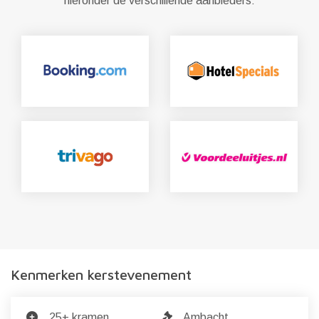
hieronder de verschillende aanbieders:
Kenmerken kerstevenement
25+ kramen
Ambacht