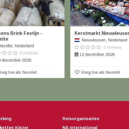
ens Brink Festijn -
Kerstmarkt Nieuwleuse
elte
Nieuwleusen, Nederland
avelte, Nederland
0 reviews
0 reviews
12 december 2026
 december 2026
favorite_border
oeg toe als favoriet
Voeg toe als favoriet
rking
Reisorganisaties
ketten Kiezer
NS International