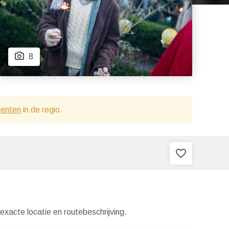
8
menten
in de regio.
favorite_border
xacte locatie en routebeschrijving.