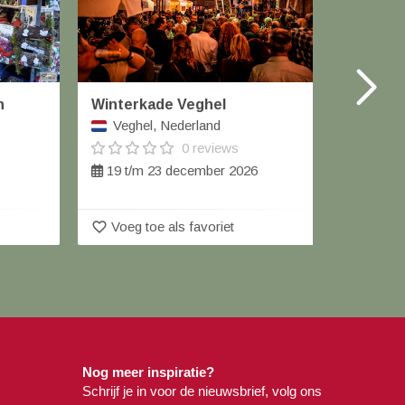
n
Winterkade Veghel
Carolus
Veghel, Nederland
Helm
0 reviews
19 t/m 23 december 2026
13 de
favorite_border
favorite_border
Voeg toe als favoriet
Voeg 
Nog meer inspiratie?
Schrijf je in voor de nieuwsbrief, volg ons