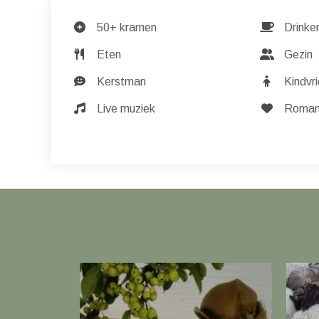
50+ kramen
Drinke
Eten
Gezin
Kerstman
Kindvri
Live muziek
Romant