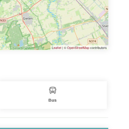
Leaflet
| ©
OpenStreetMap
contributors
Bus