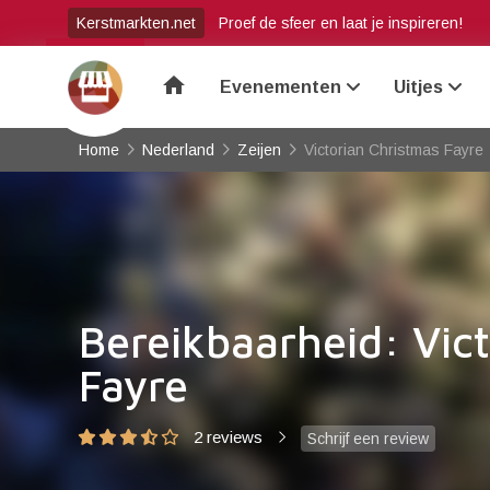
Kerstmarkten.net
Proef de sfeer en laat je inspireren!
home
Evenementen
Uitjes
Home
Nederland
Zeijen
Victorian Christmas Fayre
Bereikbaarheid: Vic
Fayre
2 reviews
Schrijf een review