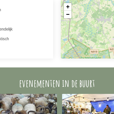
+
n
−
endelijk
isch
evenementen in de buurt