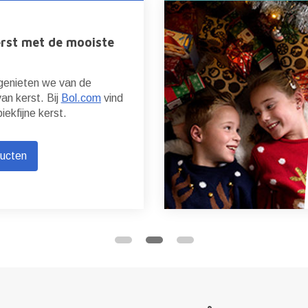
erst met de mooiste
 genieten we van de
van kerst. Bij
Bol.com
vind
piekfijne kerst.
ducten