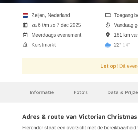
Zeijen
,
Nederland
Toegang b
za 6
t/m
zo 7 dec 2025
Va
Meerdaags evenement
181 km van
Kerstmarkt
22°
14°
Let op!
Dit even
Informatie
Foto's
Data & Prijz
Adres & route van Victorian Christmas
Hieronder staat een overzicht met de bereikbaarheid 