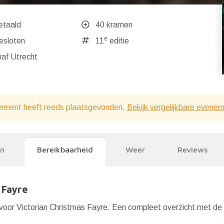
etaald
40 kramen
e
ndaag gesloten
11
editie
af Utrecht
ement heeft reeds plaatsgevonden.
Bekijk vergelijkbare evene
en
Bereikbaarheid
Weer
Reviews
 Fayre
voor Victorian Christmas Fayre. Een compleet overzicht met de e