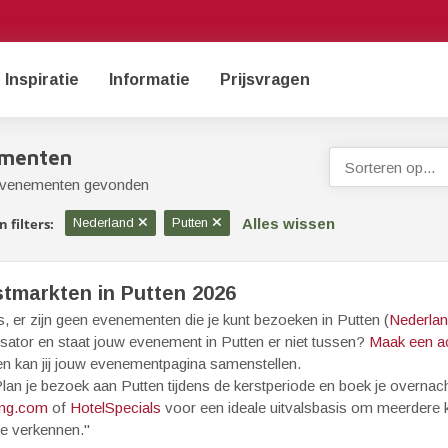
Inspiratie
Informatie
Prijsvragen
menten
Sorteren op...
evenementen gevonden
Alles wissen
 filters:
Nederland
Putten
stmarkten in Putten 2026
, er zijn geen evenementen die je kunt bezoeken in Putten (
Nederla
sator en staat jouw evenement in Putten er niet tussen?
Maak een a
en kan jij jouw evenementpagina samenstellen.
lan je bezoek aan Putten tijdens de kerstperiode en boek je overnach
ng.com
of
HotelSpecials
voor een ideale uitvalsbasis om meerdere k
te verkennen."