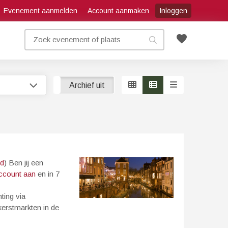
Evenement aanmelden
Account aanmaken
Inloggen
favorite
Archief aan
Archief uit
nd
) Ben jij een
ccount aan
en in 7
ting via
erstmarkten in de