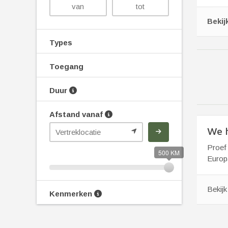
Bekij
Types
Toegang
Duur
Afstand vanaf
We h
Proef 
500 KM
Europa
Bekij
Kenmerken