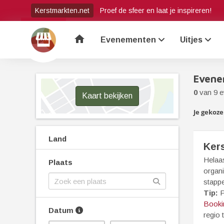
Kerstmarkten.net
Proef de sfeer en laat je inspireren!
home
Evenementen
Uitjes
Evene
0
van 9 
Kaart bekijken
Je gekozen
Land
Ker
Helaas
Plaats
organi
stapp
Tip:
P
Booki
Datum
regio 