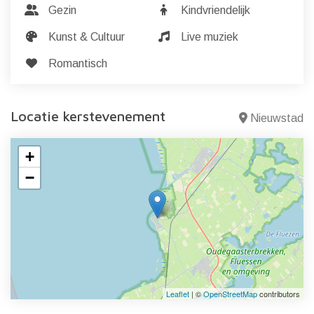
Gezin
Kindvriendelijk
Kunst & Cultuur
Live muziek
Romantisch
Locatie kerstevenement
Nieuwstad
+
−
Leaflet
| ©
OpenStreetMap
contributors