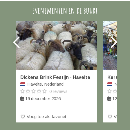
evenementen in de buurt
Dickens Brink Festijn - Havelte
Kerstmar
Havelte, Nederland
Nieuwle
0 reviews
19 december 2026
12 decem
favorite_border
favorite_border
Voeg toe als favoriet
Voeg toe