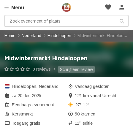
favorite
person
Menu
Home
Nederland
Hindeloopen
Midwintermarkt Hindeloopen
Midwintermarkt Hindeloopen
0 reviews
Schrijf een review
Hindeloopen
,
Nederland
Vandaag gesloten
za 20 dec 2025
121 km vanaf Utrecht
Eendaags evenement
27°
12°
Kerstmarkt
50 kramen
e
Toegang gratis
11
editie