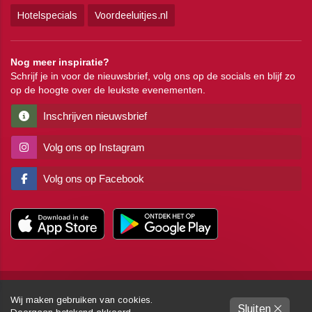
Hotelspecials
Voordeeluitjes.nl
Nog meer inspiratie?
Schrijf je in voor de nieuwsbrief, volg ons op de socials en blijf zo
op de hoogte over de leukste evenementen.
Inschrijven nieuwsbrief
Volg ons op Instagram
Volg ons op Facebook
Copyright
Algemene voorwaarden
Disclaimer
Privacy
Pers
Wij maken gebruiken van cookies.
Sluiten
Partners
Sitemap
Colofon
Gemaakt door:
Dynamies