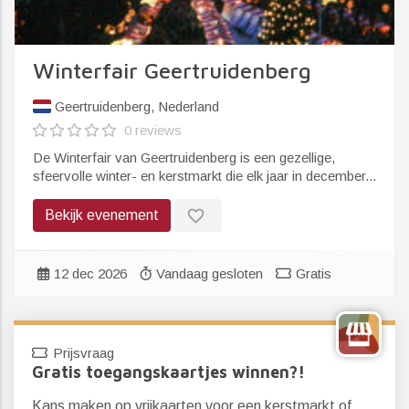
Winterfair Geertruidenberg
Geertruidenberg, Nederland
0 reviews
De Winterfair van Geertruidenberg is een gezellige,
sfeervolle winter- en kerstmarkt die elk jaar in december...
favorite_border
Bekijk evenement
12 dec 2026
Vandaag gesloten
Gratis
Prijsvraag
Gratis toegangskaartjes winnen?!
Kans maken op vrijkaarten voor een kerstmarkt of