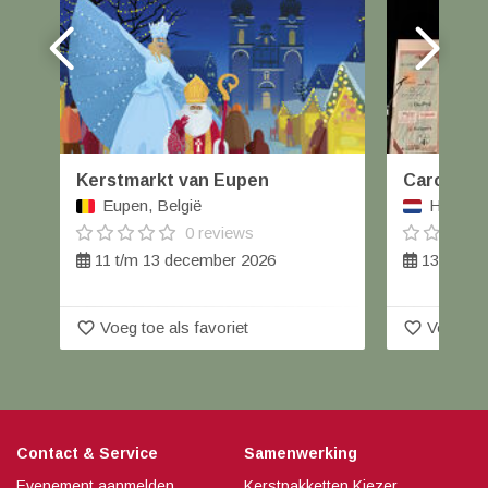
Kerstmarkt van Eupen
Carolus W
Eupen, België
Helmond
0 reviews
11 t/m 13 december 2026
13 decem
favorite_border
favorite_border
Voeg toe als favoriet
Voeg toe
Contact & Service
Samenwerking
Evenement aanmelden
Kerstpakketten Kiezer