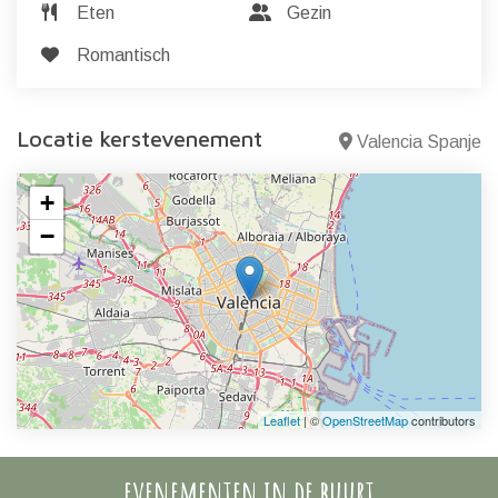
Eten
Gezin
Romantisch
Locatie kerstevenement
Valencia Spanje
+
−
Leaflet
| ©
OpenStreetMap
contributors
evenementen in de buurt