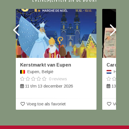
Kerstmarkt van Eupen
Carolus W
Eupen, België
Helmond
0 reviews
11 t/m 13 december 2026
13 decem
favorite_border
favorite_border
Voeg toe als favoriet
Voeg toe