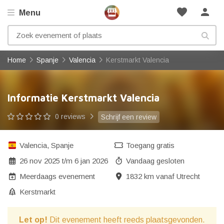
favorite
person
Menu
Home
Spanje
Valencia
Kerstmarkt Valencia
Informatie Kerstmarkt Valencia
0 reviews
Schrijf een review
Valencia
,
Spanje
Toegang gratis
26 nov 2025
t/m
6 jan 2026
Vandaag gesloten
Meerdaags evenement
1832 km vanaf Utrecht
Kerstmarkt
Let op!
Dit evenement heeft reeds plaatsgevonden.