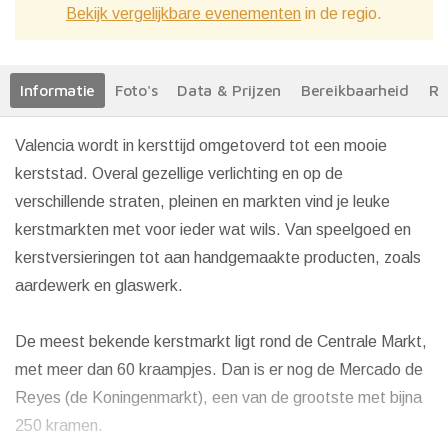
Bekijk vergelijkbare evenementen
in de regio.
Informatie
Foto's
Data & Prijzen
Bereikbaarheid
Re
Valencia wordt in kersttijd omgetoverd tot een mooie
kerststad. Overal gezellige verlichting en op de
verschillende straten, pleinen en markten
vind je leuke
kerstmarkten met voor ieder wat wils. Van speelgoed en
kerstversieringen tot aan handgemaakte producten, zoals
aardewerk en glaswerk.
De meest bekende kerstmarkt ligt rond de Centrale Markt,
met meer dan 60 kraampjes.
Dan is er nog de Mercado de
Reyes (de Koningenmarkt), een van de grootste met bijna
250 kramen.