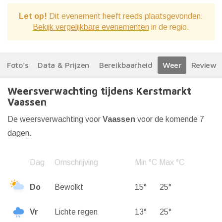
Let op!
Dit evenement heeft reeds plaatsgevonden.
Bekijk vergelijkbare evenementen
in de regio.
Foto's
Data & Prijzen
Bereikbaarheid
Weer
Reviews
Weersverwachting tijdens Kerstmarkt
Vaassen
De weersverwachting voor
Vaassen
voor de komende 7
dagen.
Dag
Omschrijving
Min °C
Max °C
Do
Bewolkt
15°
25°
Vr
Lichte regen
13°
25°