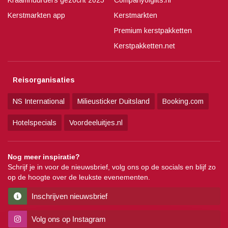
Kraamhuurders gezocht 2025
Companyofgifts.nl
Kerstmarkten app
Kerstmarkten
Premium kerstpakketten
Kerstpakketten.net
Reisorganisaties
NS International
Milieusticker Duitsland
Booking.com
Hotelspecials
Voordeeluitjes.nl
Nog meer inspiratie?
Schrijf je in voor de nieuwsbrief, volg ons op de socials en blijf zo
op de hoogte over de leukste evenementen.
Inschrijven nieuwsbrief
Volg ons op Instagram