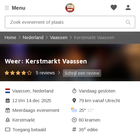
favorite
person
Menu
Home
Nederland
Vaassen
Kerstmarkt Vaassen
Weer: Kerstmarkt Vaassen
5 reviews
Schrijf een review
Vaassen
,
Nederland
Vandaag gesloten
12
t/m
14 dec 2025
79 km vanaf Utrecht
Meerdaags evenement
25°
15°
Kerstmarkt
80 kramen
e
Toegang betaald
36
editie