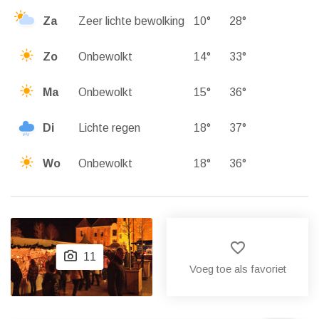
Za
Zeer lichte bewolking
10°
28°
Zo
Onbewolkt
14°
33°
Ma
Onbewolkt
15°
36°
Di
Lichte regen
18°
37°
Wo
Onbewolkt
18°
36°
favorite_border
11
Voeg toe als favoriet