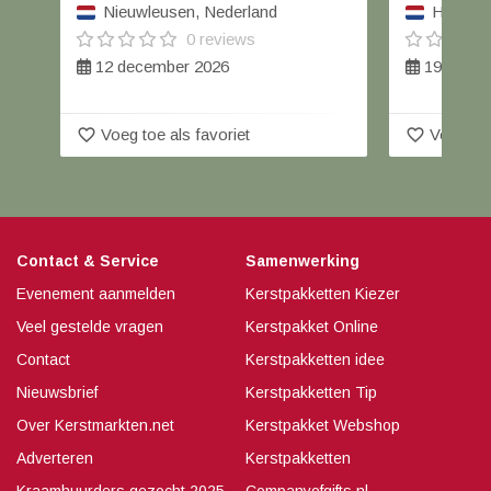
Nieuwleusen, Nederland
Havelte,
0 reviews
12 december 2026
19 decem
favorite_border
favorite_border
Voeg toe als favoriet
Voeg toe
Contact & Service
Samenwerking
Evenement aanmelden
Kerstpakketten Kiezer
Veel gestelde vragen
Kerstpakket Online
Contact
Kerstpakketten idee
Nieuwsbrief
Kerstpakketten Tip
Over Kerstmarkten.net
Kerstpakket Webshop
Adverteren
Kerstpakketten