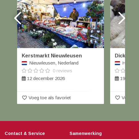
Kerstmarkt Nieuwleusen
Dickens Br
Nieuwleusen, Nederland
Havelte,
0 reviews
12 december 2026
19 decem
favorite_border
favorite_border
Voeg toe als favoriet
Voeg toe
Contact & Service
Samenwerking