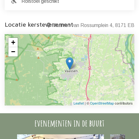
Rolstoel geschikt
Locatie kerstevenement
Maarten van Rossumplein 4, 8171 EB
+
−
Leaflet
| ©
OpenStreetMap
contributors
evenementen in de buurt