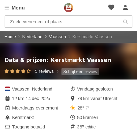
favorite
person
Menu
Home
Nederland
Vaassen
Kerstmarkt Vaassen
Data & prijzen: Kerstmarkt Vaassen
5 reviews
Schrijf een review
Vaassen
,
Nederland
Vandaag gesloten
12
t/m
14 dec 2025
79 km vanaf Utrecht
Meerdaags evenement
28°
7°
Kerstmarkt
80 kramen
e
Toegang betaald
36
editie