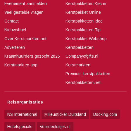
Evenement aanmelden
Kerstpakketten Kiezer
Veel gestelde vragen
Kerstpakket Online
Contact
Kerstpakketten idee
Nieuwsbrief
Kerstpakketten Tip
Over Kerstmarkten.net
Kerstpakket Webshop
Adverteren
Kerstpakketten
Kraamhuurders gezocht 2025
Companyofgifts.nl
Kerstmarkten app
Kerstmarkten
Premium kerstpakketten
Kerstpakketten.net
Reisorganisaties
NS International
Milieusticker Duitsland
Booking.com
Hotelspecials
Voordeeluitjes.nl