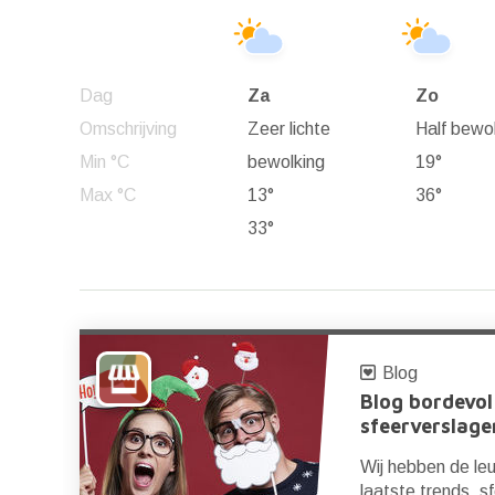
Dag
Za
Zo
Omschrijving
Zeer lichte
Half bewo
Min °C
bewolking
19°
Max °C
13°
36°
33°
Blog
Blog bordevol
sfeerverslage
Wij hebben de leu
laatste trends, s