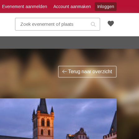
Evenement aanmelden
Account aanmaken
Inloggen
favorite
Terug naar overzicht