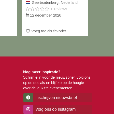
Geertruidenberg, Nederland
Heenv
0 reviews
12 december 2026
12 de
favorite_border
favorite_border
Voeg toe als favoriet
Voeg 
Nog meer inspiratie?
Schrijf je in voor de nieuwsbrief, volg ons
op de socials en blijf zo op de hoogte
over de leukste evenementen.
Inschrijven nieuwsbrief
Volg ons op Instagram