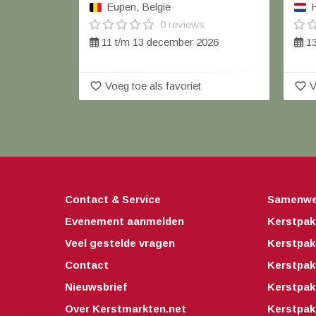
Eupen, België
H
0 reviews
11 t/m 13 december 2026
13
favorite_border
favorite_border
Voeg toe als favoriet
V
Contact & Service
Samenwe
Evenement aanmelden
Kerstpak
Veel gestelde vragen
Kerstpak
Contact
Kerstpak
Nieuwsbrief
Kerstpak
Over Kerstmarkten.net
Kerstpa