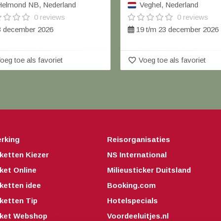
elmond NB, Nederland
Veghel, Nederland
0 reviews
0 reviews
 december 2026
19 t/m 23 december 2026
favorite_border
oeg toe als favoriet
Voeg toe als favoriet
rking
Reisorganisaties
ketten Kiezer
NS International
ket Online
Milieusticker Duitsland
ketten idee
Booking.com
ketten Tip
Hotelspecials
kket Webshop
Voordeeluitjes.nl