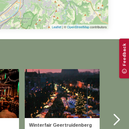
Leaflet
| ©
OpenStreetMap
contributors
Feedback
Winterfair Geertruidenberg
Kerstm