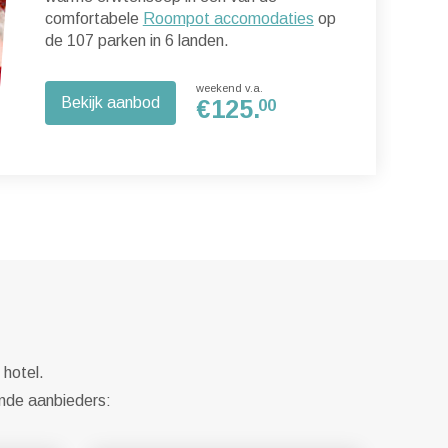
comfortabele
Roompot accomodaties
op
de 107 parken in 6 landen.
weekend v.a.
Bekijk aanbod
€
125.
00
 hotel.
ende aanbieders: