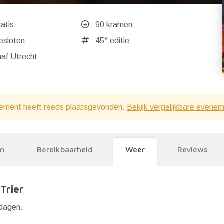
atis
90 kramen
e
ndaag gesloten
45
editie
af Utrecht
ement heeft reeds plaatsgevonden.
Bekijk vergelijkbare evene
en
Bereikbaarheid
Weer
Reviews
Trier
dagen.