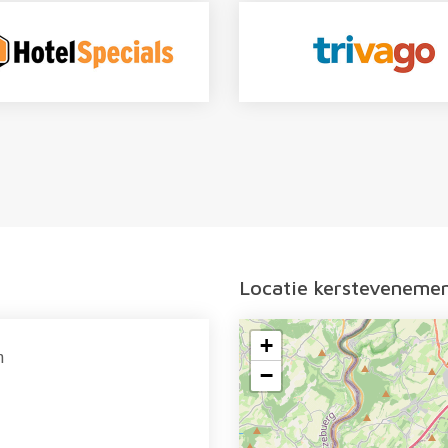
Locatie kersteveneme
+
n
−