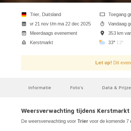
Trier
,
Duitsland
Toegang gr
vr 21 nov
t/m
ma 22 dec 2025
Va
Meerdaags evenement
353 km van
Kerstmarkt
33°
13°
Let op!
Dit even
Informatie
Foto's
Data & Prijz
Weersverwachting tijdens Kerstmarkt 
De weersverwachting voor
Trier
voor de komende 7 