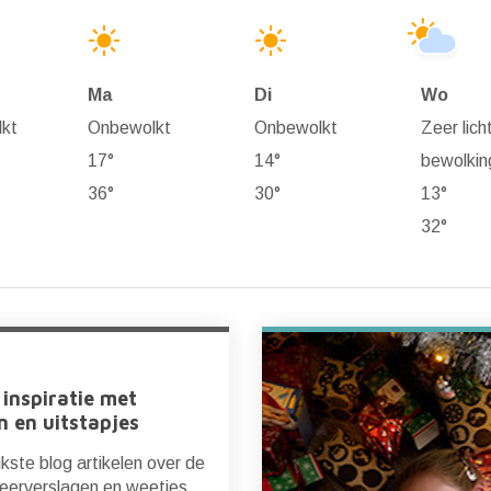
Ma
Di
Wo
lkt
Onbewolkt
Onbewolkt
Zeer lich
17°
14°
bewolkin
36°
30°
13°
32°
 inspiratie met
n en uitstapjes
kste blog artikelen over de
feerverslagen en weetjes