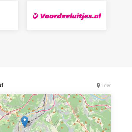
nt
Trier